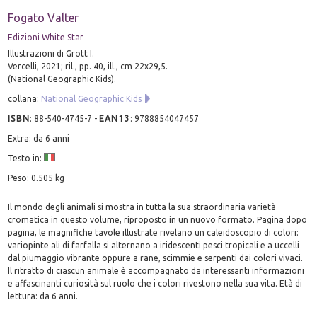
Fogato Valter
Edizioni White Star
Illustrazioni di Grott I.
Vercelli, 2021; ril., pp. 40, ill., cm 22x29,5.
(National Geographic Kids).
collana:
National Geographic Kids
ISBN
:
88-540-4745-7
-
EAN13
:
9788854047457
Extra: da 6 anni
Testo in:
Peso: 0.505 kg
Il mondo degli animali si mostra in tutta la sua straordinaria varietà
cromatica in questo volume, riproposto in un nuovo formato. Pagina dopo
pagina, le magnifiche tavole illustrate rivelano un caleidoscopio di colori:
variopinte ali di farfalla si alternano a iridescenti pesci tropicali e a uccelli
dal piumaggio vibrante oppure a rane, scimmie e serpenti dai colori vivaci.
Il ritratto di ciascun animale è accompagnato da interessanti informazioni
e affascinanti curiosità sul ruolo che i colori rivestono nella sua vita. Età di
lettura: da 6 anni.