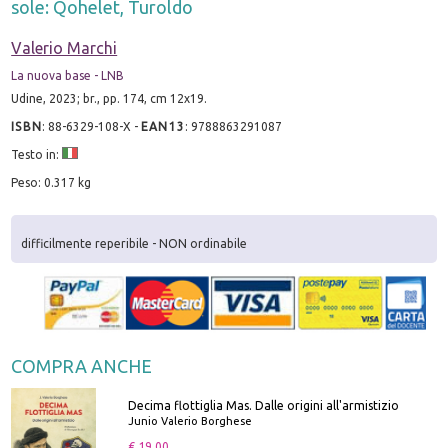
sole: Qohelet, Turoldo
Valerio Marchi
La nuova base - LNB
Udine, 2023; br., pp. 174, cm 12x19.
ISBN
:
88-6329-108-X
-
EAN13
:
9788863291087
Testo in:
Peso: 0.317 kg
difficilmente reperibile - NON ordinabile
COMPRA ANCHE
Decima flottiglia Mas. Dalle origini all'armistizio
Junio Valerio Borghese
€ 19.00