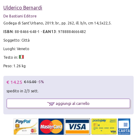
Ulderico Bernardi
De Bastiani Editore
Godega di Sant'Urbano, 2019; br., pp. 262, ill. b/n, cm 14,5x22,5.
ISBN
:
88-8466-648-1
-
EAN13
:
9788884666482
Soggetto: Città
Luoghi: Veneto
Testo in:
Peso: 1.26 kg
€ 14.25
€ 15.00
-5%
spedito in 2/3 sett.
aggiungi al carrello