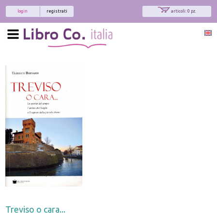
login
registrati
articoli: 0 pz.
Treviso o cara...