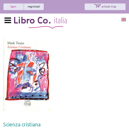
login
registrati
articoli: 0 pz.
Scienza cristiana