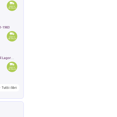
91-1983
Pastori. Sguardi contemporanei tra il Lagorai e la pianura. Ediz. illustrata
Tutti i libri