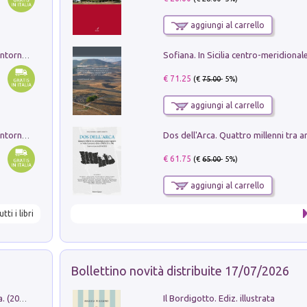
aggiungi al carrello
Ruderi delle ville Romano Sabine nei dintorni di Poggio Mirteto. Illustrati dal dott.re prof.re cav.re Ercole Nardi regio ispettore degli scavi e monumenti. Anno 1885. Tavole e studio. Con 25 tavole fuori testo in cartella editoriale
€ 71.25
(€
75.00
- 5%)
aggiungi al carrello
Ruderi delle ville Romano Sabine nei dintorni di Poggio Mirteto. Illustrati dal dott.re prof.re cav.re Ercole Nardi regio ispettore degli scavi e monumenti. Anno 1885
€ 61.75
(€
65.00
- 5%)
aggiungi al carrello
utti i libri
Bollettino novità distribuite 17/07/2026
Il Bordigotto. Ediz. illustrata
Dromos. Libro periodico di architettura. (2026). Vol. 15: Post-model