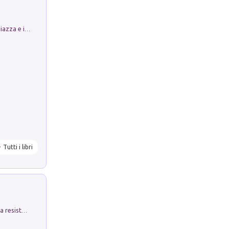
Luoghi Magici di Bologna. Vol. 1: la Piazza e i Suoi Simboli Segreti
Tutti i libri
Memorial Santa Giulia. Sculture per la resistenza Monchio di Palagano