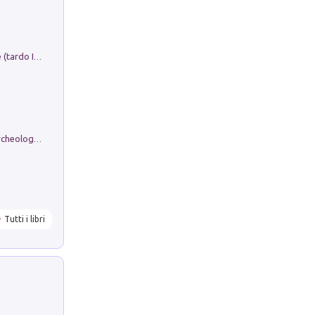
Sofiana. In Sicilia centro-meridionale (tardo III-metà IX secolo d.C.): dall'agro-town tardo-imperiale al villaggio medio-bizantino. Nuova ediz.
Dos dell'Arca. Quattro millenni tra archeologia e arte rupestre in Valle Camonica (Sito UNESCO n. 94). Scavi e ricerche 2016/2023
Tutti i libri