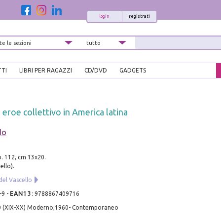
login
registrati
TTI
LIBRI PER RAGAZZI
CD/DVD
GADGETS
 eroe collettivo in America latina
do
pp. 112, cm 13x20.
ello).
del Vascello
-9
-
EAN13
:
9788867409716
0 (XIX-XX) Moderno,1960- Contemporaneo