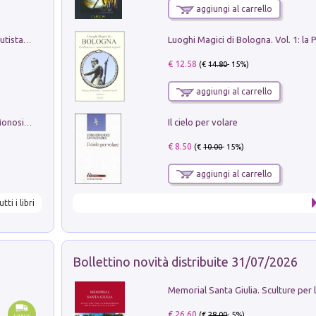
aggiungi al carrello
Pietro Bellotti Detto Canaletty. Un Vedutista Veneziano nella Francia dell'Ancien Régime
€ 12.58
(€
14.80
- 15%)
aggiungi al carrello
Il cielo per volare
La seduzione del gusto con Pipero & Monosilio
€ 8.50
(€
10.00
- 15%)
aggiungi al carrello
utti i libri
Bollettino novità distribuite 31/07/2026
€ 26.60
(€
28.00
- 5%)