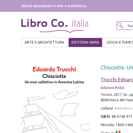
libreria specializzata in arte e architettura
ARTE E ARCHITETTURA
EDITORIA VARIA
GIOCHI E FUME
Chisciotte. Un
Trucchi Edoar
Edizioni Robin
Torino, 2017; br., 
(Biblioteca del Vasc
collana:
Biblioteca 
ISBN
:
88-6740-971
Periodo: 1800-196