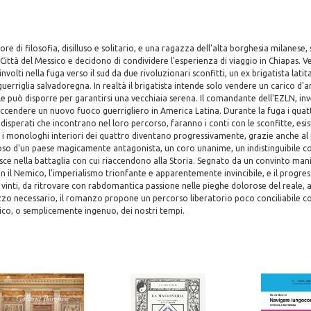
e di filosofia, disilluso e solitario, e una ragazza dell'alta borghesia milanese,
 Città del Messico e decidono di condividere l'esperienza di viaggio in Chiapas. 
olti nella fuga verso il sud da due rivoluzionari sconfitti, un ex brigatista latit
erriglia salvadoregna. In realtà il brigatista intende solo vendere un carico d'a
le può disporre per garantirsi una vecchiaia serena. Il comandante dell'EZLN, in
i accendere un nuovo fuoco guerrigliero in America Latina. Durante la fuga i quat
disperati che incontrano nel loro percorso, faranno i conti con le sconfitte, esist
 i monologhi interiori dei quattro diventano progressivamente, grazie anche al
so d'un paese magicamente antagonista, un coro unanime, un indistinguibile c
isce nella battaglia con cui riaccendono alla Storia. Segnato da un convinto ma
on il Nemico, l'imperialismo trionfante e apparentemente invincibile, e il progress
dei vinti, da ritrovare con rabdomantica passione nelle pieghe dolorose del reale,
o necessario, il romanzo propone un percorso liberatorio poco conciliabile con
co, o semplicemente ingenuo, dei nostri tempi.