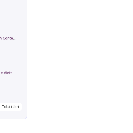
in alto! Livello A1. Con CD-Audio. Con Contenuto digitale per accesso on line
Conte e Mattarella. Sul palcoscenico e dietro le quinte del Quirinale. Un racconto sulle istituzioni
Tutti i libri