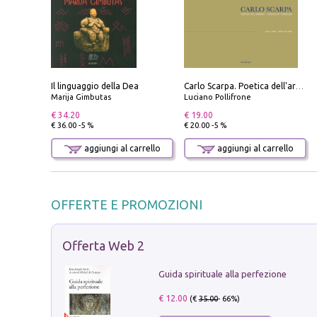
Il linguaggio della Dea
Carlo Scarpa. Poetica dell'arredo. Tavoli e sedie-Poetics of furniture. Tables and chairs. Ediz. bilingue
Marija Gimbutas
Luciano Pollifrone
€ 34.20
€ 19.00
€ 36.00 -5 %
€ 20.00 -5 %
aggiungi al carrello
aggiungi al carrello
OFFERTE E PROMOZIONI
Offerta Web 2
Guida spirituale alla perfezione
€ 12.00
(€
35.00
- 66%)