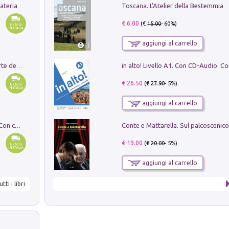
Toscana. L'Atelier della Bestemmia
L'orientalizzante a Capua. Contesti e materiali dagli scavi di Werner Johannowsky nella necropoli di Fornaci. Nuova ediz.
€ 6.00
(€
15.00
- 60%)
aggiungi al carrello
Ricerche dei dottorandi in storia dell'arte della Sapienza
€ 26.50
(€
27.90
- 5%)
aggiungi al carrello
I monumenti funerari del Lazio antico. Con cartella con tavole
€ 19.00
(€
20.00
- 5%)
aggiungi al carrello
utti i libri