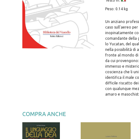
Testo in:
Peso: 0.14 kg
Un anziano professor
caso sull'aereo per
inopinatamente coinv
comandante della gu
lo Yucatan, del qua
nella possibilità d
fronte al mondo di 
da cui provengono:
immenso e misterio
coscienza che li un
identifica il male c
difficile riscatto 
con qualunque mezz
amaro e masochisti
COMPRA ANCHE