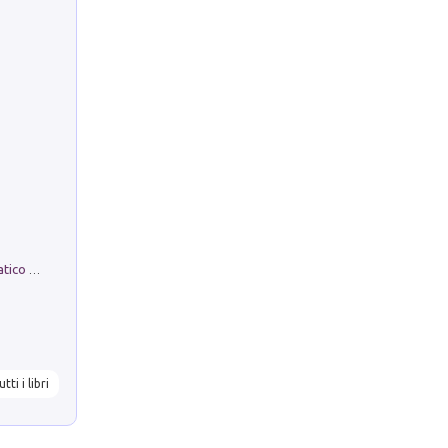
La comparsa. Perché il partito democratico non è mai nato
utti i libri