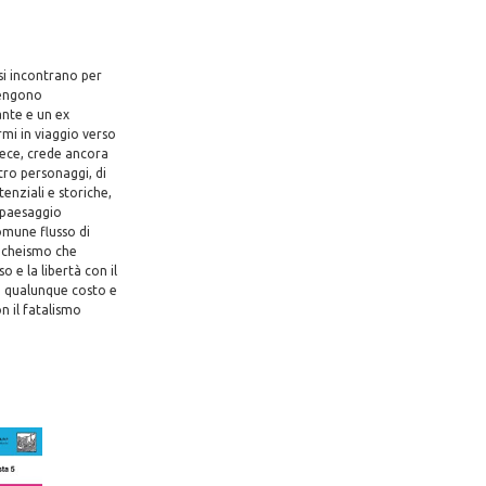
 si incontrano per
Vengono
ante e un ex
rmi in viaggio verso
vece, crede ancora
tro personaggi, di
enziali e storiche,
 paesaggio
omune flusso di
nicheismo che
o e la libertà con il
 a qualunque costo e
 il fatalismo