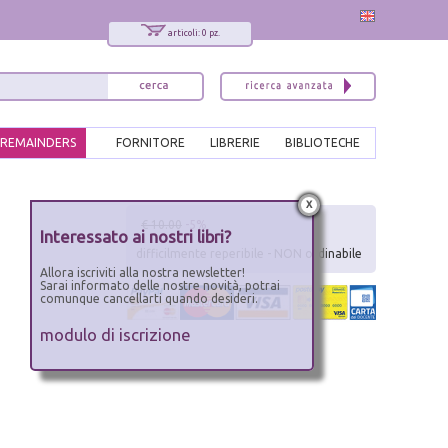
articoli: 0 pz.
REMAINDERS
FORNITORE
LIBRERIE
BIBLIOTECHE
x
€ 10.00
-5%
Interessato ai nostri libri?
difficilmente reperibile - NON ordinabile
Allora iscriviti alla nostra newsletter!
Sarai informato delle nostre novità, potrai
comunque cancellarti quando desideri.
modulo di iscrizione