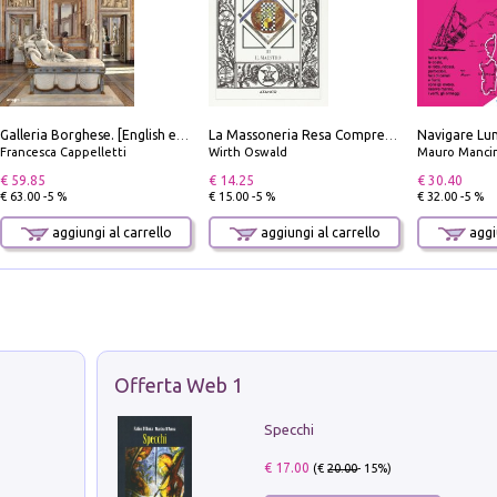
Galleria Borghese. [English edition]
La Massoneria Resa Comprensibile ai Suoi Adepti. Vol. 3: il Maestro.
Francesca Cappelletti
Wirth Oswald
Mauro Mancin
€ 59.85
€ 14.25
€ 30.40
€ 63.00 -5 %
€ 15.00 -5 %
€ 32.00 -5 %
aggiungi al carrello
aggiungi al carrello
aggiu
Offerta Web 1
Specchi
€ 17.00
(€
20.00
- 15%)