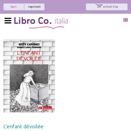
login
registrati
articoli: 0 pz.
L'enfant dévoilée