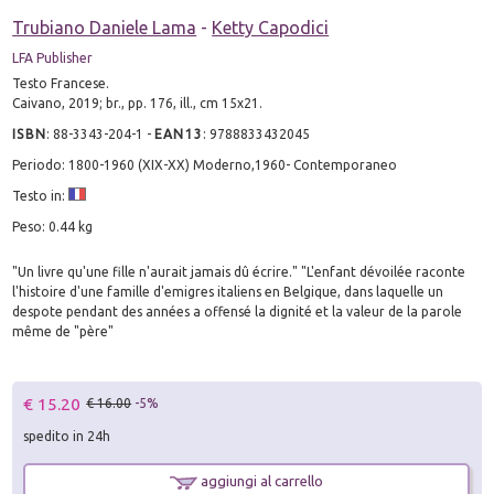
Trubiano Daniele Lama
-
Ketty Capodici
LFA Publisher
Testo Francese.
Caivano, 2019; br., pp. 176, ill., cm 15x21.
ISBN
:
88-3343-204-1
-
EAN13
:
9788833432045
Periodo: 1800-1960 (XIX-XX) Moderno,1960- Contemporaneo
Testo in:
Peso: 0.44 kg
"Un livre qu'une fille n'aurait jamais dû écrire." "L'enfant dévoilée raconte
l'histoire d'une famille d'emigres italiens en Belgique, dans laquelle un
despote pendant des années a offensé la dignité et la valeur de la parole
même de "père"
€ 15.20
€ 16.00
-5%
spedito in 24h
aggiungi al carrello