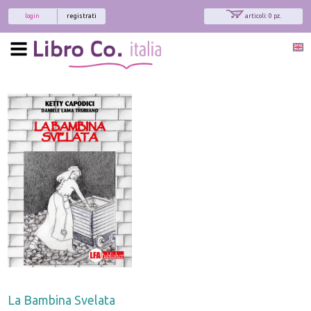
login
registrati
articoli: 0 pz.
La Bambina Svelata