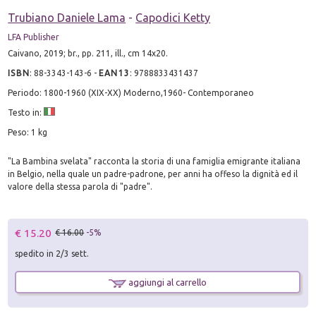
Trubiano Daniele Lama
-
Capodici Ketty
LFA Publisher
Caivano, 2019; br., pp. 211, ill., cm 14x20.
ISBN
:
88-3343-143-6
-
EAN13
:
9788833431437
Periodo: 1800-1960 (XIX-XX) Moderno,1960- Contemporaneo
Testo in:
Peso: 1 kg
"La Bambina svelata" racconta la storia di una famiglia emigrante italiana
in Belgio, nella quale un padre-padrone, per anni ha offeso la dignità ed il
valore della stessa parola di "padre".
€ 15.20
€ 16.00
-5%
spedito in 2/3 sett.
aggiungi al carrello