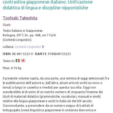
contrastiva giapponese-italiano. Unificazione
didattica di lingua e discipline nipponistiche
Toshiaki Takeshita
Clueb
Testo Italiano e Giapponese.
Bologna, 2017; br., pp. 448, cm 17x24.
(Contesti Linguistici).
collana:
Contesti Linguistici
ISBN
:
88-491-5523-9
-
EAN13
:
9788849155235
Testo in:
Peso: 0.76 kg
Il presente volume ospita, da una parte, una ventina di saggi selezionati fra
le pubblicazioni dell'autore e, dall'altra, alcuni articoli scritti ex novo o
tenuti a lungo in cassetto e riveduti per questa raccolta. Oggi non
scenderebbe al di sotto di un nutrito numero di cinquanta l'insieme dei
titoli di materiali didattici (grammatiche, vocabolari, manuali e simili)
relativi alla lingua giapponese e usciti in Italia sin dal XIX secolo.
Ciononostante, a prescindere da un numero esiguo di trattati di
kokugogaku (ossia linguistica giapponese in sostanza diacronica e