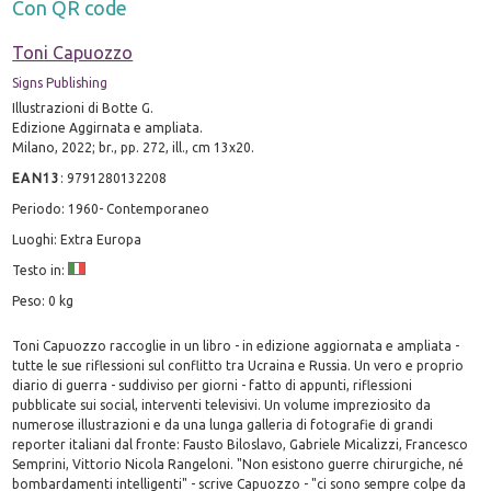
Con QR code
Toni Capuozzo
Signs Publishing
Illustrazioni di Botte G.
Edizione Aggirnata e ampliata.
Milano, 2022; br., pp. 272, ill., cm 13x20.
EAN13
:
9791280132208
Periodo: 1960- Contemporaneo
Luoghi: Extra Europa
Testo in:
Peso: 0 kg
Toni Capuozzo raccoglie in un libro - in edizione aggiornata e ampliata -
tutte le sue riflessioni sul conflitto tra Ucraina e Russia. Un vero e proprio
diario di guerra - suddiviso per giorni - fatto di appunti, riflessioni
pubblicate sui social, interventi televisivi. Un volume impreziosito da
numerose illustrazioni e da una lunga galleria di fotografie di grandi
reporter italiani dal fronte: Fausto Biloslavo, Gabriele Micalizzi, Francesco
Semprini, Vittorio Nicola Rangeloni. "Non esistono guerre chirurgiche, né
bombardamenti intelligenti" - scrive Capuozzo - "ci sono sempre colpe da