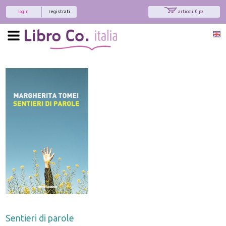
login
registrati
articoli: 0 pz.
x
Interessato ai nostri libri?
Allora iscriviti alla nostra newsletter!
Sarai informato delle nostre novità, potrai
comunque cancellarti quando desideri.
modulo di iscrizione
Sentieri di parole