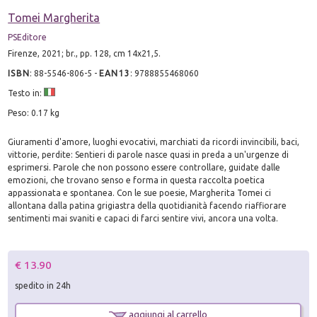
Tomei Margherita
PSEditore
Firenze, 2021; br., pp. 128, cm 14x21,5.
ISBN
:
88-5546-806-5
-
EAN13
:
9788855468060
Testo in:
Peso: 0.17 kg
Giuramenti d'amore, luoghi evocativi, marchiati da ricordi invincibili, baci,
vittorie, perdite: Sentieri di parole nasce quasi in preda a un'urgenze di
esprimersi. Parole che non possono essere controllare, guidate dalle
emozioni, che trovano senso e forma in questa raccolta poetica
appassionata e spontanea. Con le sue poesie, Margherita Tomei ci
allontana dalla patina grigiastra della quotidianità facendo riaffiorare
sentimenti mai svaniti e capaci di farci sentire vivi, ancora una volta.
€ 13.90
spedito in 24h
aggiungi al carrello