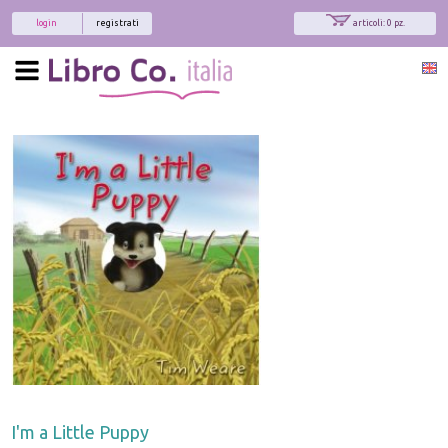
login
registrati
articoli: 0 pz.
x
Interessato ai nostri libri?
Allora iscriviti alla nostra newsletter!
Sarai informato delle nostre novità, potrai
comunque cancellarti quando desideri.
modulo di iscrizione
I'm a Little Puppy