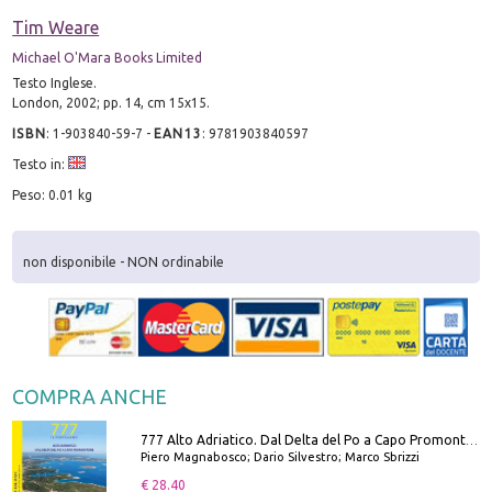
Tim Weare
Michael O'Mara Books Limited
Testo Inglese.
London, 2002; pp. 14, cm 15x15.
ISBN
:
1-903840-59-7
-
EAN13
:
9781903840597
Testo in:
Peso: 0.01 kg
non disponibile - NON ordinabile
COMPRA ANCHE
777 Alto Adriatico. Dal Delta del Po a Capo Promontore. Con QR Code
Piero Magnabosco; Dario Silvestro; Marco Sbrizzi
€ 28.40