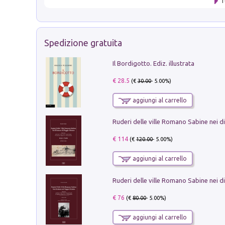
T
Spedizione gratuita
Il Bordigotto. Ediz. illustrata
€ 28.5
(€
30.00
- 5.00%)
aggiungi al carrello
€ 114
(€
120.00
- 5.00%)
aggiungi al carrello
€ 76
(€
80.00
- 5.00%)
aggiungi al carrello