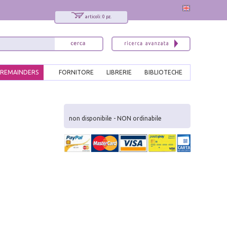
articoli: 0 pz.
REMAINDERS
FORNITORE
LIBRERIE
BIBLIOTECHE
x
Interessato ai nostri libri?
non disponibile - NON ordinabile
Allora iscriviti alla nostra newsletter!
Sarai informato delle nostre novità, potrai
comunque cancellarti quando desideri.
modulo di iscrizione