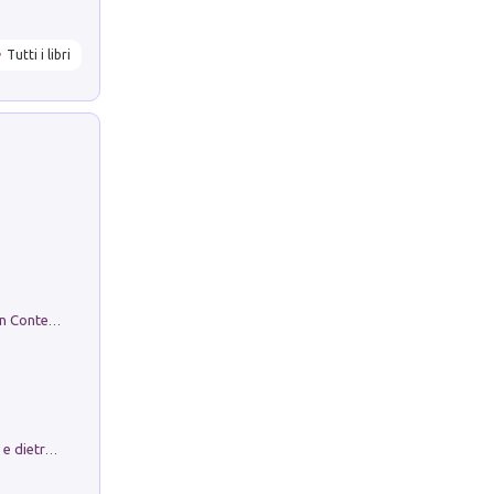
Tutti i libri
in alto! Livello A1. Con CD-Audio. Con Contenuto digitale per accesso on line
Conte e Mattarella. Sul palcoscenico e dietro le quinte del Quirinale. Un racconto sulle istituzioni