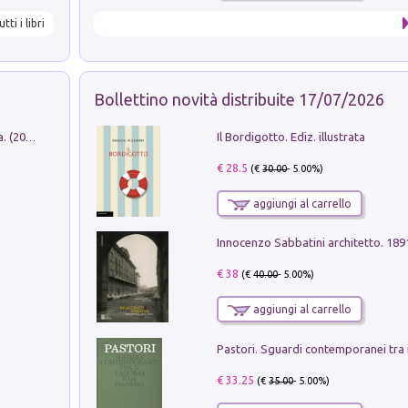
utti i libri
Bollettino novità distribuite 17/07/2026
Il Bordigotto. Ediz. illustrata
Dromos. Libro periodico di architettura. (2026). Vol. 15: Post-model
€ 28.5
(€
30.00
- 5.00%)
aggiungi al carrello
Innocenzo Sabbatini architetto. 18
€ 38
(€
40.00
- 5.00%)
aggiungi al carrello
€ 33.25
(€
35.00
- 5.00%)