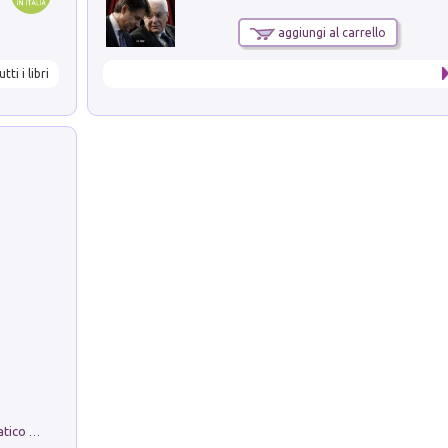
aggiungi al carrello
utti i libri
La comparsa. Perché il partito democratico non è mai nato