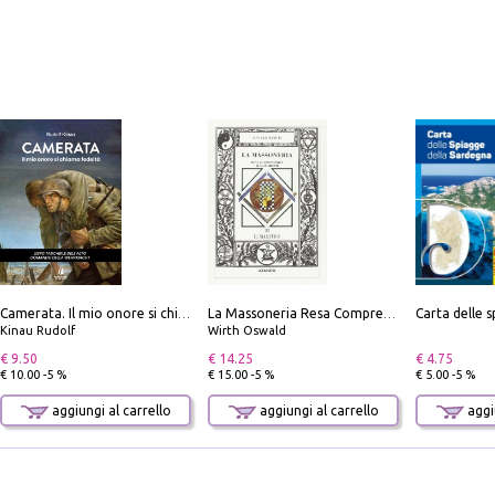
Camerata. Il mio onore si chiama fedeltà
La Massoneria Resa Comprensibile ai Suoi Adepti. Vol. 3: il Maestro.
Kinau Rudolf
Wirth Oswald
€ 9.50
€ 14.25
€ 4.75
€ 10.00 -5 %
€ 15.00 -5 %
€ 5.00 -5 %
aggiungi al carrello
aggiungi al carrello
aggiu