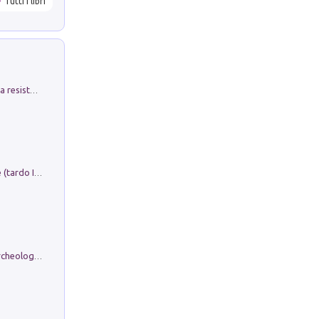
Tutti i libri
Memorial Santa Giulia. Sculture per la resistenza Monchio di Palagano
Sofiana. In Sicilia centro-meridionale (tardo III-metà IX secolo d.C.): dall'agro-town tardo-imperiale al villaggio medio-bizantino. Nuova ediz.
Dos dell'Arca. Quattro millenni tra archeologia e arte rupestre in Valle Camonica (Sito UNESCO n. 94). Scavi e ricerche 2016/2023