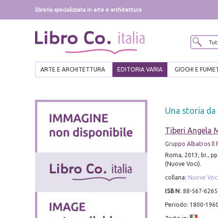
libreria specializzata in arte e architettura
ARTE E ARCHITETTURA
EDITORIA VARIA
GIOCHI E FUME
Una storia da
Tiberi Angela 
Gruppo Albatros Il F
Roma, 2013; br., pp
(Nuove Voci).
collana:
Nuove Voc
ISBN
:
88-567-6265
Periodo: 1800-196