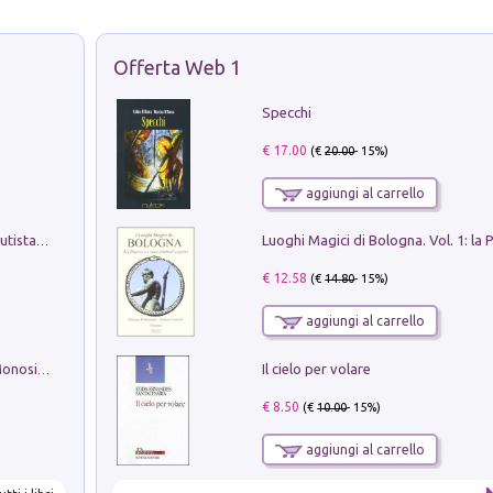
Offerta Web 1
Specchi
€ 17.00
(€
20.00
- 15%)
aggiungi al carrello
Pietro Bellotti Detto Canaletty. Un Vedutista Veneziano nella Francia dell'Ancien Régime
€ 12.58
(€
14.80
- 15%)
aggiungi al carrello
Il cielo per volare
La seduzione del gusto con Pipero & Monosilio
€ 8.50
(€
10.00
- 15%)
aggiungi al carrello