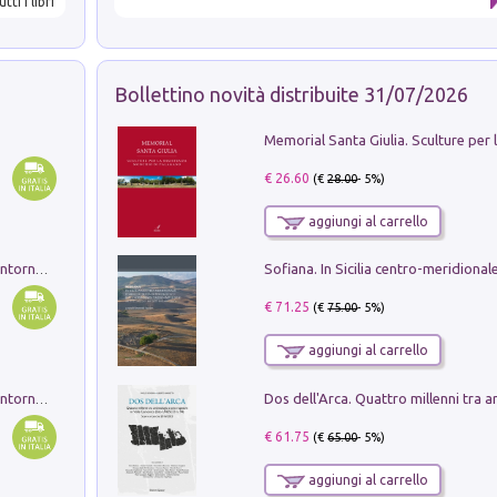
utti i libri
Bollettino novità distribuite 31/07/2026
€ 26.60
(€
28.00
- 5%)
aggiungi al carrello
Ruderi delle ville Romano Sabine nei dintorni di Poggio Mirteto. Illustrati dal dott.re prof.re cav.re Ercole Nardi regio ispettore degli scavi e monumenti. Anno 1885. Tavole e studio. Con 25 tavole fuori testo in cartella editoriale
€ 71.25
(€
75.00
- 5%)
aggiungi al carrello
Ruderi delle ville Romano Sabine nei dintorni di Poggio Mirteto. Illustrati dal dott.re prof.re cav.re Ercole Nardi regio ispettore degli scavi e monumenti. Anno 1885
€ 61.75
(€
65.00
- 5%)
aggiungi al carrello