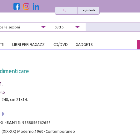
login
registrati
TTI
LIBRI PER RAGAZZI
CD/DVD
GADGETS
 dimenticare
M.
ilo
. 248, cm 21x14.
i
-X
-
EAN13
:
9788856762655
0 (XIX-XX) Moderno,1960- Contemporaneo