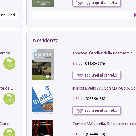
aggiungi al carrello
utti i libri
In evidenza
Toscana. L'Atelier della Bestemmia
L'orientalizzante a Capua. Contesti e materiali dagli scavi di Werner Johannowsky nella necropoli di Fornaci. Nuova ediz.
€ 6.00
(€
15.00
- 60%)
aggiungi al carrello
Ricerche dei dottorandi in storia dell'arte della Sapienza
€ 26.50
(€
27.90
- 5%)
aggiungi al carrello
I monumenti funerari del Lazio antico. Con cartella con tavole
€ 19.00
(€
20.00
- 5%)