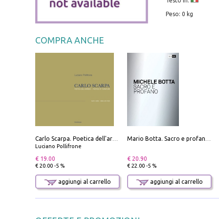
Testo in:
Peso: 0 kg
COMPRA ANCHE
Carlo Scarpa. Poetica dell'arredo. Tavoli e sedie-Poetics of furniture. Tables and chairs. Ediz. bilingue
Mario Botta. Sacro e profano-Sacred and profane
Luciano Pollifrone
€ 19.00
€ 20.90
€ 20.00 -5 %
€ 22.00 -5 %
aggiungi al carrello
aggiungi al carrello