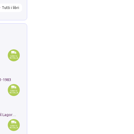
Tutti i libri
91-1983
Pastori. Sguardi contemporanei tra il Lagorai e la pianura. Ediz. illustrata