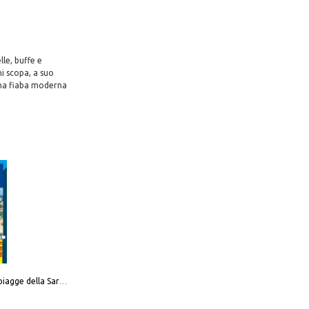
le, buffe e
ni scopa, a suo
una fiaba moderna
Carta delle spiagge della Sardegna. Con custodia