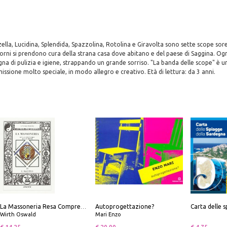
lla, Lucidina, Splendida, Spazzolina, Rotolina e Giravolta sono sette scope sorel
 giorni si prendono cura della strana casa dove abitano e del paese di Saggina. Og
a di pulizia e igiene, strappando un grande sorriso. "La banda delle scope" è 
ssione molto speciale, in modo allegro e creativo. Età di lettura: da 3 anni.
Autoprogettazione?
La Massoneria Resa Comprensibile ai Suoi Adepti. Vol. 3: il Maestro.
Wirth Oswald
Mari Enzo