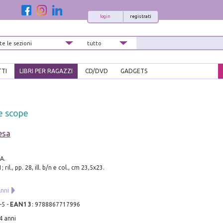
login
registrati
TTI
LIBRI PER RAGAZZI
CD/DVD
GADGETS
e scope
esa
 A.
ril., pp. 28, ill. b/n e col., cm 23,5x23.
Anni
-5
-
EAN13
:
9788867717996
4 anni