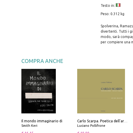
Testo in:
Peso: 0.312 kg
Spolverina, Ramazze
divertenti. Tutti i
modo, sarà compagn
per compiere una mi
COMPRA ANCHE
Il mondo immaginario di
Carlo Scarpa. Poetica dell'arredo. Tavoli e sedie-Poetics of furniture. Tables and chairs. Ediz. bilingue
Smith Keri
Luciano Pollifrone