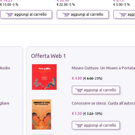
€ 14.25
€ 20.90
€ 4.75
€ 15.00 -5 %
€ 22.00 -5 %
€ 5.00 -5 %
aggiungi al carrello
aggiungi al carrello
aggiu
Offerta Web 1
 Audio
€ 4.80
(€
6.00
- 20%)
aggiungi al carrello
gliare
€ 3.00
(€
7.23
- 59%)
aggiungi al carrello