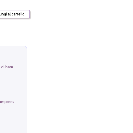
ngi al carrello
Museo Guttuso. Un Museo a Portata di bambino
Conoscere se stessi. Guida all'autocomprensione