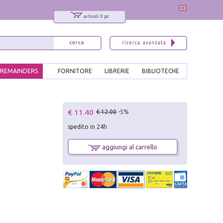
articoli: 0 pz.
REMAINDERS
FORNITORE
LIBRERIE
BIBLIOTECHE
x
€ 11.40
€ 12.00
-5%
Interessato ai nostri libri?
spedito in 24h
Allora iscriviti alla nostra newsletter!
Sarai informato delle nostre novità, potrai
aggiungi al carrello
comunque cancellarti quando desideri.
modulo di iscrizione