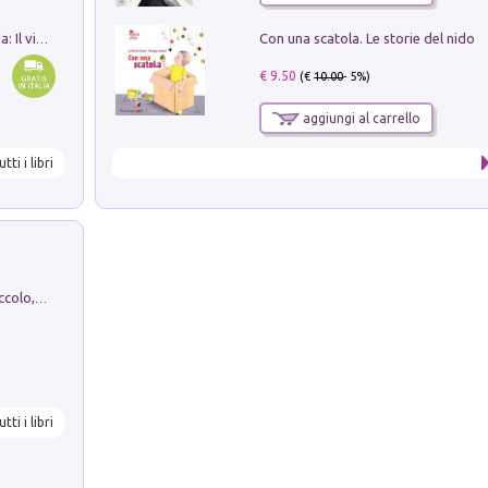
Con una scatola. Le storie del nido
In balìa di Dante e Pinocchio. Seguito da: Il viaggio di Pinocchio nell'aldilà dantesco di Bettino d'Aloja
€ 9.50
(€
10.00
- 5%)
aggiungi al carrello
utti i libri
H. Christian Andersen: il Brutto Anatroccolo, il Soldatino di Piombo, la Piccola Fiammiferaia, Scarpette Rosse, i Vestiti Nuovi dell'Imperatore, E...
utti i libri