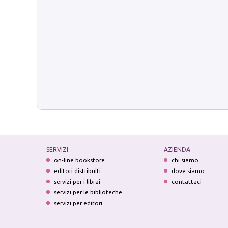
SERVIZI
AZIENDA
on-line bookstore
chi siamo
editori distribuiti
dove siamo
servizi per i librai
contattaci
servizi per le biblioteche
servizi per editori