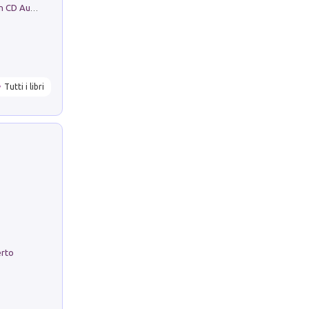
Mare montagna città campagna. Con CD Audio
Tutti i libri
erto