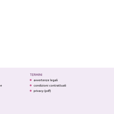
TERMINI
avvertenze legali
ne
condizioni contrattuali
privacy (pdf)