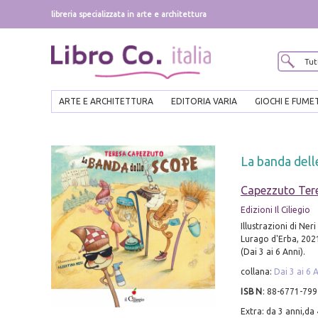
libreria specializzata in arte e architettura
ARTE E ARCHITETTURA
EDITORIA VARIA
GIOCHI E FUME
La banda dell
Capezzuto Ter
Edizioni Il Ciliegio
Illustrazioni di Neri
Lurago d'Erba, 2021; 
(Dai 3 ai 6 Anni).
collana:
Dai 3 ai 6 
ISBN
:
88-6771-799
Extra: da 3 anni,da 