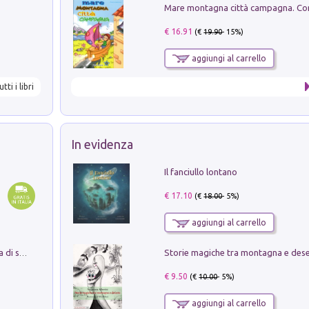
€ 16.91
(€
19.90
- 15%)
aggiungi al carrello
utti i libri
In evidenza
Il fanciullo lontano
€ 17.10
(€
18.00
- 5%)
aggiungi al carrello
Storie magiche tra montagna e des
Missione per un mondo migliore. Storia di speranza per ragazze e ragazzi di ogni età
€ 9.50
(€
10.00
- 5%)
aggiungi al carrello