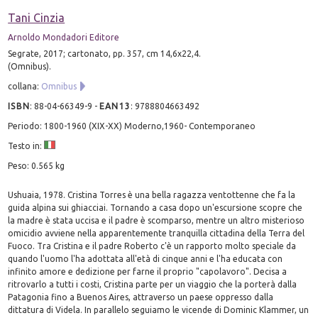
Tani Cinzia
Arnoldo Mondadori Editore
Segrate, 2017; cartonato, pp. 357, cm 14,6x22,4.
(Omnibus).
collana:
Omnibus
ISBN
:
88-04-66349-9
-
EAN13
:
9788804663492
Periodo: 1800-1960 (XIX-XX) Moderno,1960- Contemporaneo
Testo in:
Peso: 0.565 kg
Ushuaia, 1978. Cristina Torres è una bella ragazza ventottenne che fa la
guida alpina sui ghiacciai. Tornando a casa dopo un'escursione scopre che
la madre è stata uccisa e il padre è scomparso, mentre un altro misterioso
omicidio avviene nella apparentemente tranquilla cittadina della Terra del
Fuoco. Tra Cristina e il padre Roberto c'è un rapporto molto speciale da
quando l'uomo l'ha adottata all'età di cinque anni e l'ha educata con
infinito amore e dedizione per farne il proprio "capolavoro". Decisa a
ritrovarlo a tutti i costi, Cristina parte per un viaggio che la porterà dalla
Patagonia fino a Buenos Aires, attraverso un paese oppresso dalla
dittatura di Videla. In parallelo seguiamo le vicende di Dominic Klammer, un