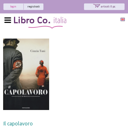
login
registrati
articoli: 0 pz.
Il capolavoro