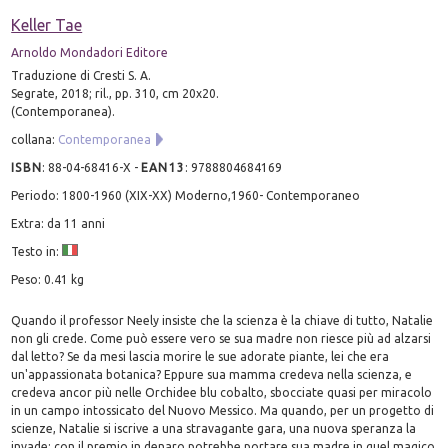
Keller Tae
Arnoldo Mondadori Editore
Traduzione di Cresti S. A.
Segrate, 2018; ril., pp. 310, cm 20x20.
(Contemporanea).
collana:
Contemporanea
ISBN
:
88-04-68416-X
-
EAN13
:
9788804684169
Periodo: 1800-1960 (XIX-XX) Moderno,1960- Contemporaneo
Extra: da 11 anni
Testo in:
Peso: 0.41 kg
Quando il professor Neely insiste che la scienza è la chiave di tutto, Natalie
non gli crede. Come può essere vero se sua madre non riesce più ad alzarsi
dal letto? Se da mesi lascia morire le sue adorate piante, lei che era
un'appassionata botanica? Eppure sua mamma credeva nella scienza, e
credeva ancor più nelle Orchidee blu cobalto, sbocciate quasi per miracolo
in un campo intossicato del Nuovo Messico. Ma quando, per un progetto di
scienze, Natalie si iscrive a una stravagante gara, una nuova speranza la
invade: con il premio in denaro potrebbe portare sua madre in quel magico