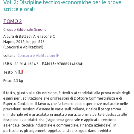
Vol. 2: Discipline tecnico-economiche per le prove
scritte e orali
TOMO 2
Gruppo Editoriale Simone
A cura di Battagli A. e Iacone C.
Napoli, 2018; br., pp. 896.
(Concorsi e Abilitazioni).
collana:
Concorsi e Abilitazioni
ISBN
:
88-914-1684-3
-
EAN13
:
9788891416841
Testo in:
Peso: 4.3 kg
Il testo, giunto alla XIV edizione, è rivolto ai candidati alla prova orale degli
esami per l'abilitazione alle professioni di Dottore Commercialista e di
Esperto Contabile. Il lavoro, che fa tesoro delle esperienze maturate nelle
precedenti sessioni d'esame in varie sedi italiane, ricalca il programma
ministeriale ed è articolato in quattro parti: la prima parte è dedicata alle
discipline aziendalistiche (ragioneria generale e applicata, revisione
aziendale, tecnica industriale e commerciale, finanza aziendale). In
particolare, gli argomenti oggetto di studio riguardano: reddito