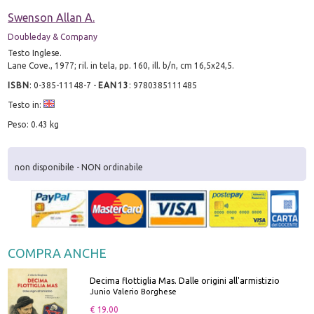
Swenson Allan A.
Doubleday & Company
Testo Inglese.
Lane Cove., 1977; ril. in tela, pp. 160, ill. b/n, cm 16,5x24,5.
ISBN
:
0-385-11148-7
-
EAN13
:
9780385111485
Testo in:
Peso: 0.43 kg
non disponibile - NON ordinabile
COMPRA ANCHE
Decima flottiglia Mas. Dalle origini all'armistizio
Junio Valerio Borghese
€ 19.00