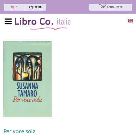
login
registrati
articoli: 0 pz.
Per voce sola