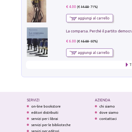
€ 4.00
(€
14.00
- 71%)
aggiungi al carrello
€ 6.00
(€
15.00
- 60%)
aggiungi al carrello
T
SERVIZI
AZIENDA
on-line bookstore
chi siamo
editori distribuiti
dove siamo
servizi per i librai
contattaci
servizi per le biblioteche
servizi per editori