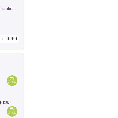
Sofiana. In Sicilia centro-meridionale (tardo III-metà IX secolo d.C.): dall'agro-town tardo-imperiale al villaggio medio-bizantino. Nuova ediz.
Tutti i libri
91-1983