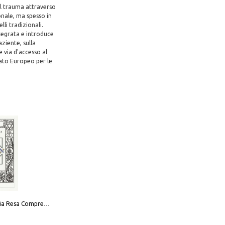
del trauma attraverso
onale, ma spesso in
i tradizionali.
ntegrata e introduce
ziente, sulla
 via d'accesso al
iato Europeo per le
La Massoneria Resa Comprensibile ai Suoi Adepti. Vol. 3: il Maestro.