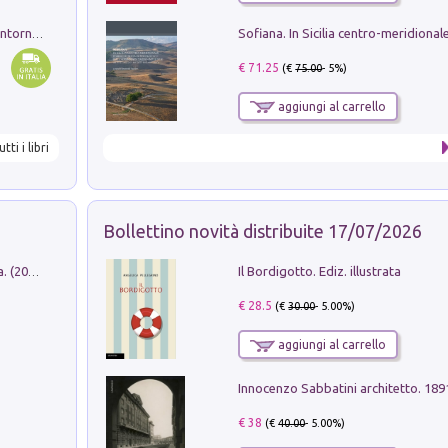
Ruderi delle ville Romano Sabine nei dintorni di Poggio Mirteto. Illustrati dal dott.re prof.re cav.re Ercole Nardi regio ispettore degli scavi e monumenti. Anno 1885
€ 71.25
(€
75.00
- 5%)
aggiungi al carrello
utti i libri
Bollettino novità distribuite 17/07/2026
Il Bordigotto. Ediz. illustrata
Dromos. Libro periodico di architettura. (2026). Vol. 15: Post-model
€ 28.5
(€
30.00
- 5.00%)
aggiungi al carrello
Innocenzo Sabbatini architetto. 18
€ 38
(€
40.00
- 5.00%)