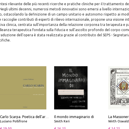
tesi rilevante delle più recenti ricerche e pratiche cliniche per il trattamento 
Negli ultimi decenni, numerosi metodi innovativi sono emersi a livello internazi
ostacolando la definizione di un campo unitario e autonomo rispetto ai modell
raccoglie contributi di esperti di rilievo internazionale, propone una visione i
va clinica, centrata sull'importanza della relazione corporea tra terapeuta e pa
lleanza terapeutica fondata sulla fiducia e sull'ascolto profondo del corpo come
duzione dell'opera è stata realizzata grazie al contributo del SEPS - Segretar
ifiche.
Il mondo immaginario di
Carlo Scarpa. Poetica dell'arredo. Tavoli e sedie-Poetics of furniture. Tables and chairs. Ediz. bilingue
Luciano Pollifrone
Smith Keri
Wirth Oswald
€ 19.00
€ 16.15
€ 14.25