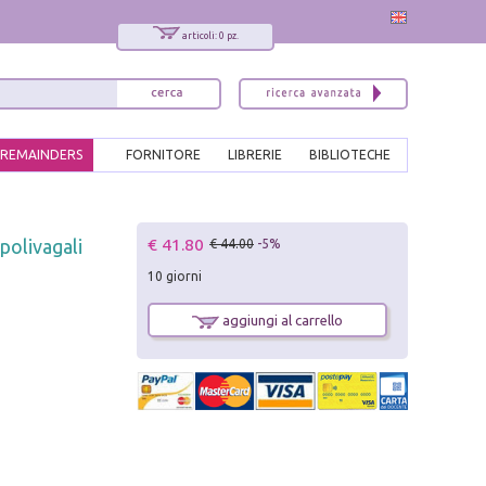
articoli: 0 pz.
REMAINDERS
FORNITORE
LIBRERIE
BIBLIOTECHE
x
€ 41.80
polivagali
€ 44.00
-5%
Interessato ai nostri libri?
10 giorni
Allora iscriviti alla nostra newsletter!
Sarai informato delle nostre novità, potrai
aggiungi al carrello
comunque cancellarti quando desideri.
modulo di iscrizione