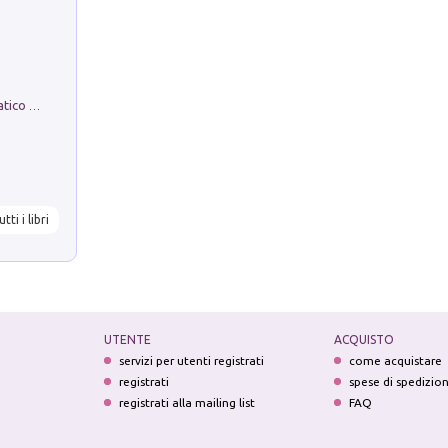
La comparsa. Perché il partito democratico non è mai nato
utti i libri
UTENTE
ACQUISTO
servizi per utenti registrati
come acquistare
registrati
spese di spedizio
registrati alla mailing list
FAQ