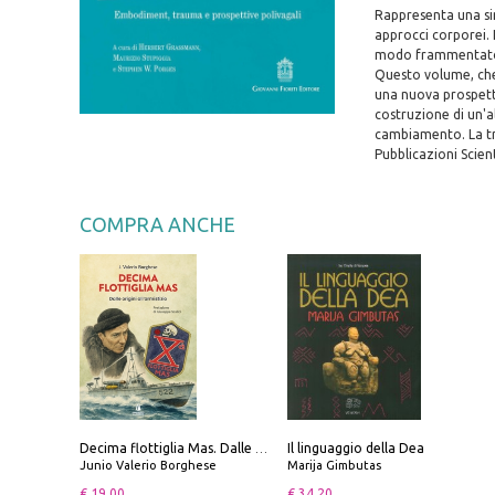
Rappresenta una sin
approcci corporei. 
modo frammentato, 
Questo volume, che 
una nuova prospetti
costruzione di un'a
cambiamento. La tra
Pubblicazioni Scient
COMPRA ANCHE
Il linguaggio della Dea
Decima flottiglia Mas. Dalle origini all'armistizio
Junio Valerio Borghese
Marija Gimbutas
€ 19.00
€ 34.20