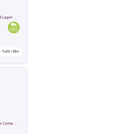
Pastori. Sguardi contemporanei tra il Lagorai e la pianura. Ediz. illustrata
Tutti i libri
in alto! Livello A1. Con CD-Audio. Con Contenuto digitale per accesso on line