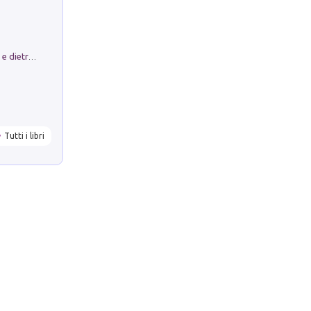
Conte e Mattarella. Sul palcoscenico e dietro le quinte del Quirinale. Un racconto sulle istituzioni
Tutti i libri