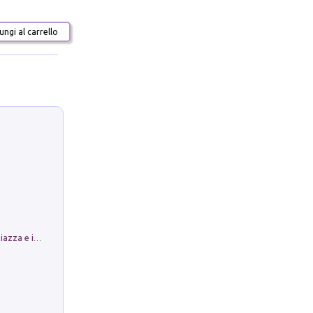
ngi al carrello
Luoghi Magici di Bologna. Vol. 1: la Piazza e i Suoi Simboli Segreti