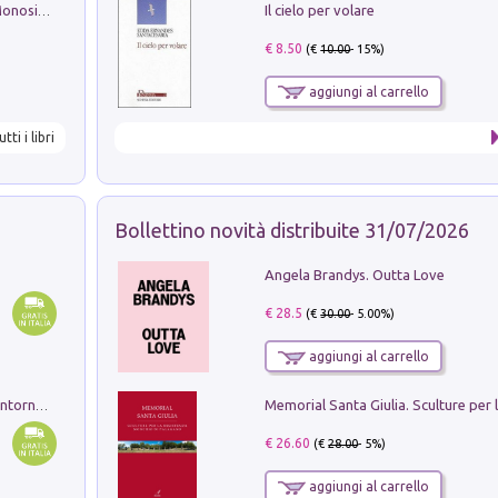
Il cielo per volare
La seduzione del gusto con Pipero & Monosilio
€ 8.50
(€
10.00
- 15%)
aggiungi al carrello
utti i libri
Bollettino novità distribuite 31/07/2026
Angela Brandys. Outta Love
€ 28.5
(€
30.00
- 5.00%)
aggiungi al carrello
Ruderi delle ville Romano Sabine nei dintorni di Poggio Mirteto. Illustrati dal dott.re prof.re cav.re Ercole Nardi regio ispettore degli scavi e monumenti. Anno 1885. Tavole e studio. Con 25 tavole fuori testo in cartella editoriale
€ 26.60
(€
28.00
- 5%)
aggiungi al carrello