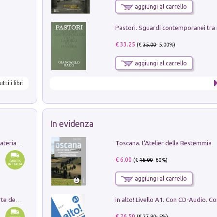
aggiungi al carrello
€ 33.25
(€
35.00
- 5.00%)
aggiungi al carrello
utti i libri
In evidenza
Toscana. L'Atelier della Bestemmia
L'orientalizzante a Capua. Contesti e materiali dagli scavi di Werner Johannowsky nella necropoli di Fornaci. Nuova ediz.
€ 6.00
(€
15.00
- 60%)
aggiungi al carrello
Ricerche dei dottorandi in storia dell'arte della Sapienza
€ 26.50
(€
27.90
- 5%)