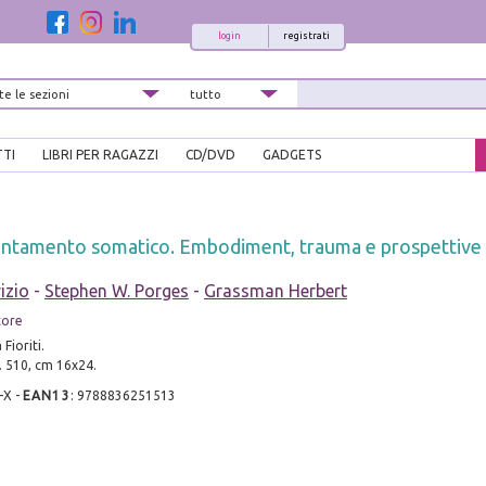
login
registrati
TTI
LIBRI PER RAGAZZI
CD/DVD
GADGETS
entamento somatico. Embodiment, trauma e prospettive 
izio
-
Stephen W. Porges
-
Grassman Herbert
tore
Fioriti.
. 510, cm 16x24.
-X
-
EAN13
:
9788836251513