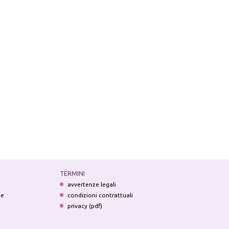
TERMINI
avvertenze legali
ne
condizioni contrattuali
privacy (pdf)