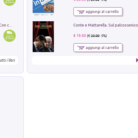
aggiungi al carrello
I monumenti funerari del Lazio antico. Con cartella con tavole
€ 19.00
(€
20.00
- 5%)
aggiungi al carrello
utti i libri