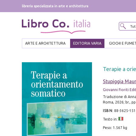
libreria specializzata in arte e architettura
ARTE E ARCHITETTURA
EDITORIA VARIA
GIOCHI E FUME
Terapie a ori
Stupiggia Maur
Giovanni Fioriti Edi
Traduzione di Anna 
Roma, 2026; br., pp
ISBN
:
88-3625-151
Testo in:
Peso: 1.567 kg