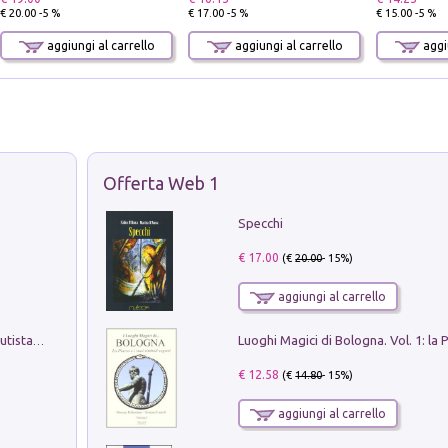
€ 20.00 -5 %
€ 17.00 -5 %
€ 15.00 -5 %
aggiungi al carrello
aggiungi al carrello
aggiu
Offerta Web 1
Specchi
€ 17.00
(€
20.00
- 15%)
aggiungi al carrello
Pietro Bellotti Detto Canaletty. Un Vedutista Veneziano nella Francia dell'Ancien Régime
€ 12.58
(€
14.80
- 15%)
aggiungi al carrello