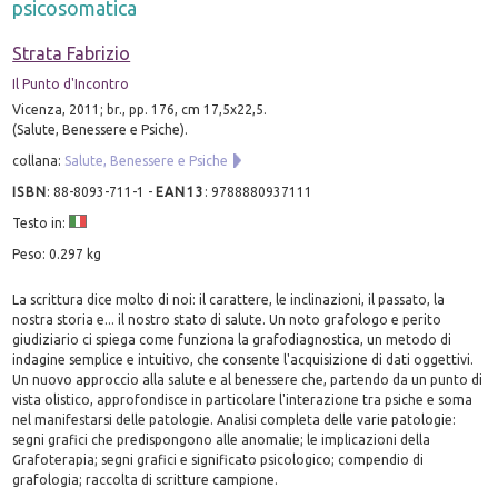
psicosomatica
Strata Fabrizio
Il Punto d'Incontro
Vicenza, 2011; br., pp. 176, cm 17,5x22,5.
(Salute, Benessere e Psiche).
collana:
Salute, Benessere e Psiche
ISBN
:
88-8093-711-1
-
EAN13
:
9788880937111
Testo in:
Peso: 0.297 kg
La scrittura dice molto di noi: il carattere, le inclinazioni, il passato, la
nostra storia e... il nostro stato di salute. Un noto grafologo e perito
giudiziario ci spiega come funziona la grafodiagnostica, un metodo di
indagine semplice e intuitivo, che consente l'acquisizione di dati oggettivi.
Un nuovo approccio alla salute e al benessere che, partendo da un punto di
vista olistico, approfondisce in particolare l'interazione tra psiche e soma
nel manifestarsi delle patologie. Analisi completa delle varie patologie:
segni grafici che predispongono alle anomalie; le implicazioni della
Grafoterapia; segni grafici e significato psicologico; compendio di
grafologia; raccolta di scritture campione.