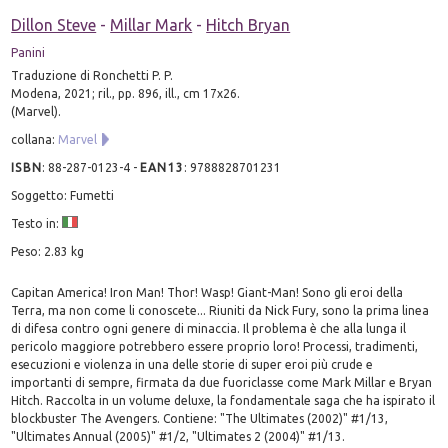
Dillon Steve
-
Millar Mark
-
Hitch Bryan
Panini
Traduzione di Ronchetti P. P.
Modena, 2021; ril., pp. 896, ill., cm 17x26.
(Marvel).
collana:
Marvel
ISBN
:
88-287-0123-4
-
EAN13
:
9788828701231
Soggetto: Fumetti
Testo in:
Peso: 2.83 kg
Capitan America! Iron Man! Thor! Wasp! Giant-Man! Sono gli eroi della
Terra, ma non come li conoscete... Riuniti da Nick Fury, sono la prima linea
di difesa contro ogni genere di minaccia. Il problema è che alla lunga il
pericolo maggiore potrebbero essere proprio loro! Processi, tradimenti,
esecuzioni e violenza in una delle storie di super eroi più crude e
importanti di sempre, firmata da due fuoriclasse come Mark Millar e Bryan
Hitch. Raccolta in un volume deluxe, la fondamentale saga che ha ispirato il
blockbuster The Avengers. Contiene: "The Ultimates (2002)" #1/13,
"Ultimates Annual (2005)" #1/2, "Ultimates 2 (2004)" #1/13.