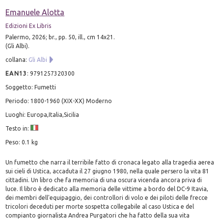
Emanuele Alotta
Edizioni Ex Libris
Palermo, 2026; br., pp. 50, ill., cm 14x21.
(Gli Albi).
collana:
Gli Albi
EAN13
:
9791257320300
Soggetto: Fumetti
Periodo: 1800-1960 (XIX-XX) Moderno
Luoghi: Europa,Italia,Sicilia
Testo in:
Peso: 0.1 kg
Un fumetto che narra il terribile fatto di cronaca legato alla tragedia aerea
sui cieli di Ustica, accaduta il 27 giugno 1980, nella quale persero la vita 81
cittadini. Un libro che fa memoria di una oscura vicenda ancora priva di
luce. Il libro è dedicato alla memoria delle vittime a bordo del DC-9 Itavia,
dei membri dell'equipaggio, dei controllori di volo e dei piloti delle frecce
tricolori deceduti per morte sospetta collegabile al caso Ustica e del
compianto giornalista Andrea Purgatori che ha fatto della sua vita