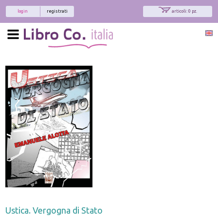
login
registrati
articoli: 0 pz.
Ustica. Vergogna di Stato