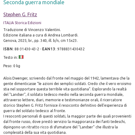
Seconda guerra mondiale
Stephen G. Fritz
ITALIA Storica Edizioni
Traduzione di Vincenzo Valentini.
Edizione italiana a cura di Andrea Lombardi.
Genova, 2025; br., pp. 340, ill. b/n, cm 15x23.
ISBN
:
88-31430-43-2
-
EAN13
:
9788831430432
Testo in:
Peso: 0 kg
Alois Dwenger, scrivendo dal fronte nel maggio del 1942, lamentava che la
gente dimenticasse "le azioni dei semplici soldati. Credo che il vero eroismo
stia nel sopportare questa terribile vita quotidiana". Esplorando la realtà
del "Landser", il soldato tedesco medio nella seconda guerra mondiale,
attraverso lettere, diari, memorie e testimonianze orali, il ricercatore
storico Stephen G. Fritz fornisce il resoconto definitivo dell'esperienza di
guerra del soldato tedesco al fronte.
I resoconti personali di questi soldati, la maggior parte dei quali provenienti
dal fronte russo, dove prestò servizio la maggioranza dei fanti tedeschi,
dipingono un ritratto ricco di sfumature del "Landser" che illustra la
complessità della sua vita quotidiana.