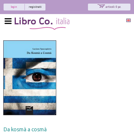
login
registrati
articoli: 0 pz.
Da kosmà a cosmà