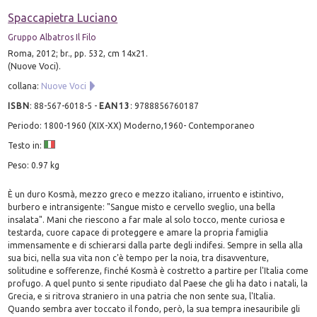
Spaccapietra Luciano
Gruppo Albatros Il Filo
Roma, 2012; br., pp. 532, cm 14x21.
(Nuove Voci).
collana:
Nuove Voci
ISBN
:
88-567-6018-5
-
EAN13
:
9788856760187
Periodo: 1800-1960 (XIX-XX) Moderno,1960- Contemporaneo
Testo in:
Peso: 0.97 kg
È un duro Kosmà, mezzo greco e mezzo italiano, irruento e istintivo,
burbero e intransigente: "Sangue misto e cervello sveglio, una bella
insalata". Mani che riescono a far male al solo tocco, mente curiosa e
testarda, cuore capace di proteggere e amare la propria famiglia
immensamente e di schierarsi dalla parte degli indifesi. Sempre in sella alla
sua bici, nella sua vita non c'è tempo per la noia, tra disavventure,
solitudine e sofferenze, finché Kosmà è costretto a partire per l'Italia come
profugo. A quel punto si sente ripudiato dal Paese che gli ha dato i natali, la
Grecia, e si ritrova straniero in una patria che non sente sua, l'Italia.
Quando sembra aver toccato il fondo, però, la sua tempra inesauribile gli