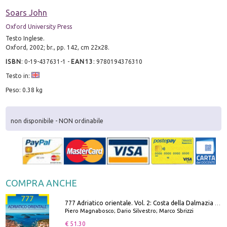
Soars John
Oxford University Press
Testo Inglese.
Oxford, 2002; br., pp. 142, cm 22x28.
ISBN
:
0-19-437631-1
-
EAN13
:
9780194376310
Testo in:
Peso: 0.38 kg
non disponibile - NON ordinabile
COMPRA ANCHE
777 Adriatico orientale. Vol. 2: Costa della Dalmazia da Zara a Molunat, Isole della Dalmazia Meridionale e Montenegro
Piero Magnabosco; Dario Silvestro; Marco Sbrizzi
€ 51.30