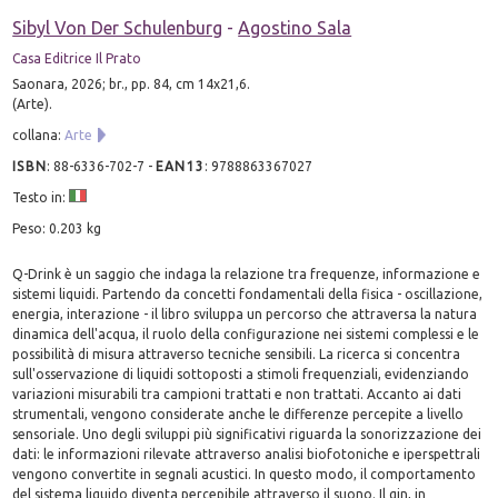
Sibyl Von Der Schulenburg
-
Agostino Sala
Casa Editrice Il Prato
Saonara, 2026; br., pp. 84, cm 14x21,6.
(Arte).
collana:
Arte
ISBN
:
88-6336-702-7
-
EAN13
:
9788863367027
Testo in:
Peso: 0.203 kg
Q-Drink è un saggio che indaga la relazione tra frequenze, informazione e
sistemi liquidi. Partendo da concetti fondamentali della fisica - oscillazione,
energia, interazione - il libro sviluppa un percorso che attraversa la natura
dinamica dell'acqua, il ruolo della configurazione nei sistemi complessi e le
possibilità di misura attraverso tecniche sensibili. La ricerca si concentra
sull'osservazione di liquidi sottoposti a stimoli frequenziali, evidenziando
variazioni misurabili tra campioni trattati e non trattati. Accanto ai dati
strumentali, vengono considerate anche le differenze percepite a livello
sensoriale. Uno degli sviluppi più significativi riguarda la sonorizzazione dei
dati: le informazioni rilevate attraverso analisi biofotoniche e iperspettrali
vengono convertite in segnali acustici. In questo modo, il comportamento
del sistema liquido diventa percepibile attraverso il suono. Il gin, in