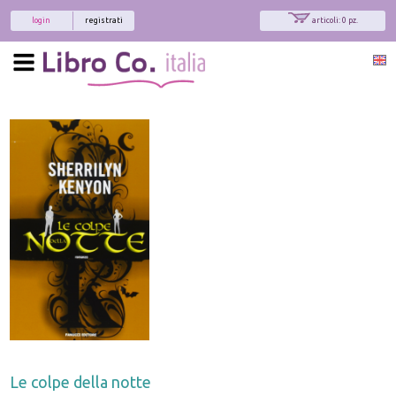
login
registrati
articoli: 0 pz.
x
Interessato ai nostri libri?
Allora iscriviti alla nostra newsletter!
Sarai informato delle nostre novità, potrai
comunque cancellarti quando desideri.
modulo di iscrizione
Le colpe della notte