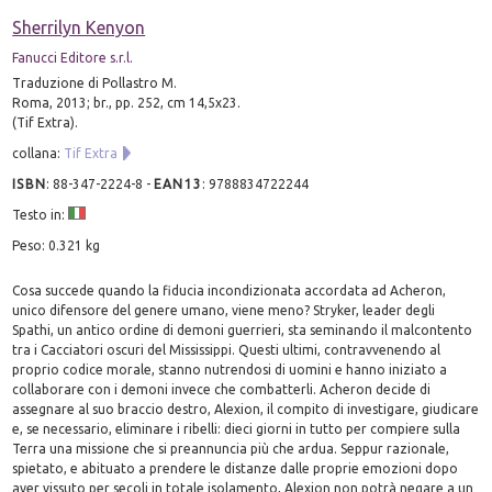
Sherrilyn Kenyon
Fanucci Editore s.r.l.
Traduzione di Pollastro M.
Roma, 2013; br., pp. 252, cm 14,5x23.
(Tif Extra).
collana:
Tif Extra
ISBN
:
88-347-2224-8
-
EAN13
:
9788834722244
Testo in:
Peso: 0.321 kg
Cosa succede quando la fiducia incondizionata accordata ad Acheron,
unico difensore del genere umano, viene meno? Stryker, leader degli
Spathi, un antico ordine di demoni guerrieri, sta seminando il malcontento
tra i Cacciatori oscuri del Mississippi. Questi ultimi, contravvenendo al
proprio codice morale, stanno nutrendosi di uomini e hanno iniziato a
collaborare con i demoni invece che combatterli. Acheron decide di
assegnare al suo braccio destro, Alexion, il compito di investigare, giudicare
e, se necessario, eliminare i ribelli: dieci giorni in tutto per compiere sulla
Terra una missione che si preannuncia più che ardua. Seppur razionale,
spietato, e abituato a prendere le distanze dalle proprie emozioni dopo
aver vissuto per secoli in totale isolamento, Alexion non potrà negare a un