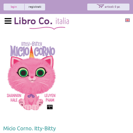
login
registrati
articoli: 0 pz.
Micio Corno. Itty-Bitty