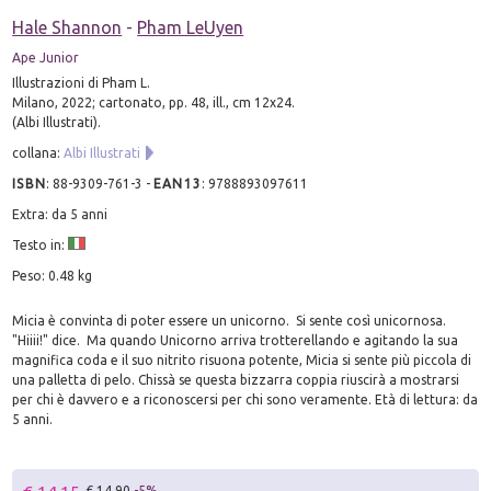
Hale Shannon
-
Pham LeUyen
Ape Junior
Illustrazioni di Pham L.
Milano, 2022; cartonato, pp. 48, ill., cm 12x24.
(Albi Illustrati).
collana:
Albi Illustrati
ISBN
:
88-9309-761-3
-
EAN13
:
9788893097611
Extra: da 5 anni
Testo in:
Peso: 0.48 kg
Micia è convinta di poter essere un unicorno. Si sente così unicornosa.
"Hiiii!" dice. Ma quando Unicorno arriva trotterellando e agitando la sua
magnifica coda e il suo nitrito risuona potente, Micia si sente più piccola di
una palletta di pelo. Chissà se questa bizzarra coppia riuscirà a mostrarsi
per chi è davvero e a riconoscersi per chi sono veramente. Età di lettura: da
5 anni.
€ 14.90
-5%