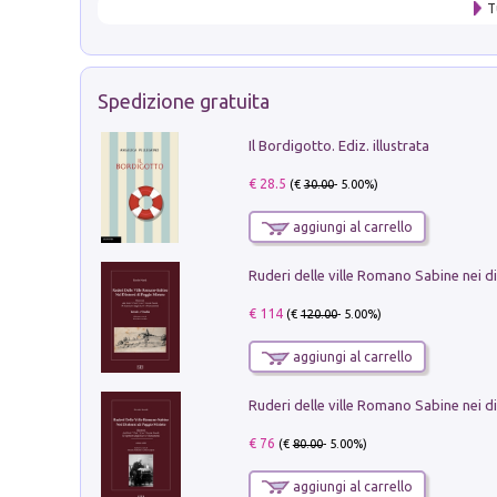
T
Spedizione gratuita
Il Bordigotto. Ediz. illustrata
€ 28.5
(€
30.00
- 5.00%)
aggiungi al carrello
€ 114
(€
120.00
- 5.00%)
aggiungi al carrello
€ 76
(€
80.00
- 5.00%)
aggiungi al carrello