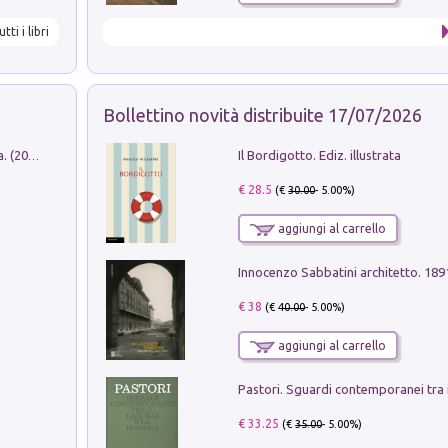
utti i libri
Bollettino novità distribuite 17/07/2026
Il Bordigotto. Ediz. illustrata
Dromos. Libro periodico di architettura. (2026). Vol. 15: Post-model
€ 28.5
(€
30.00
- 5.00%)
aggiungi al carrello
Innocenzo Sabbatini architetto. 18
€ 38
(€
40.00
- 5.00%)
aggiungi al carrello
€ 33.25
(€
35.00
- 5.00%)