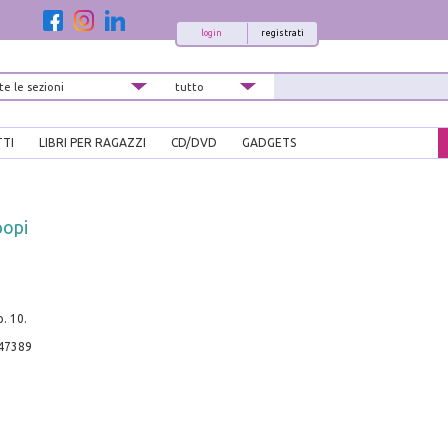
login
registrati
TTI
LIBRI PER RAGAZZI
CD/DVD
GADGETS
popi
p. 10.
47389