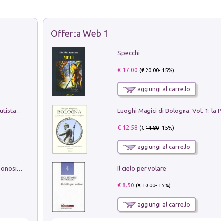
Offerta Web 1
Specchi
€ 17.00
(€
20.00
- 15%)
aggiungi al carrello
Pietro Bellotti Detto Canaletty. Un Vedutista Veneziano nella Francia dell'Ancien Régime
€ 12.58
(€
14.80
- 15%)
aggiungi al carrello
Il cielo per volare
La seduzione del gusto con Pipero & Monosilio
€ 8.50
(€
10.00
- 15%)
aggiungi al carrello