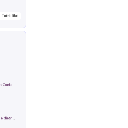
Tutti i libri
in alto! Livello A1. Con CD-Audio. Con Contenuto digitale per accesso on line
Conte e Mattarella. Sul palcoscenico e dietro le quinte del Quirinale. Un racconto sulle istituzioni