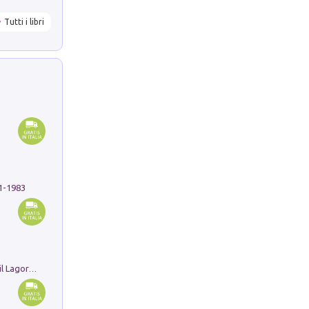
Tutti i libri
91-1983
Pastori. Sguardi contemporanei tra il Lagorai e la pianura. Ediz. illustrata