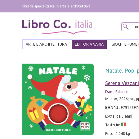
libreria specializzata in arte e architettura
ARTE E ARCHITETTURA
EDITORIA VARIA
GIOCHI E FUME
Natale. Popi 
Serena Vezzani
Dami Editore
Milano, 2026; br., p
EAN13
:
97912597
Extra: da 3 anni
Testo in:
Peso: 0.048 kg