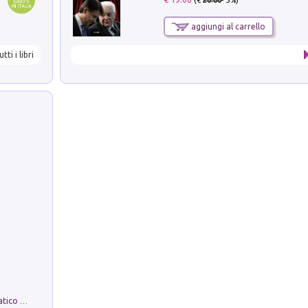
aggiungi al carrello
utti i libri
La comparsa. Perché il partito democratico non è mai nato