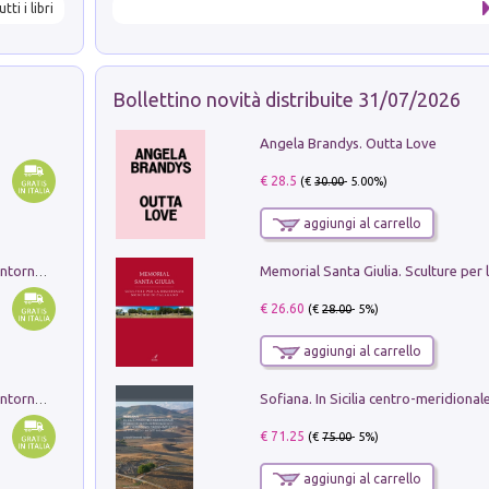
utti i libri
Bollettino novità distribuite 31/07/2026
Angela Brandys. Outta Love
€ 28.5
(€
30.00
- 5.00%)
aggiungi al carrello
Ruderi delle ville Romano Sabine nei dintorni di Poggio Mirteto. Illustrati dal dott.re prof.re cav.re Ercole Nardi regio ispettore degli scavi e monumenti. Anno 1885. Tavole e studio. Con 25 tavole fuori testo in cartella editoriale
€ 26.60
(€
28.00
- 5%)
aggiungi al carrello
Ruderi delle ville Romano Sabine nei dintorni di Poggio Mirteto. Illustrati dal dott.re prof.re cav.re Ercole Nardi regio ispettore degli scavi e monumenti. Anno 1885
€ 71.25
(€
75.00
- 5%)
aggiungi al carrello