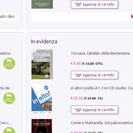
aggiungi al carrello
utti i libri
In evidenza
Toscana. L'Atelier della Bestemmia
L'orientalizzante a Capua. Contesti e materiali dagli scavi di Werner Johannowsky nella necropoli di Fornaci. Nuova ediz.
€ 6.00
(€
15.00
- 60%)
aggiungi al carrello
Ricerche dei dottorandi in storia dell'arte della Sapienza
€ 26.50
(€
27.90
- 5%)
aggiungi al carrello
I monumenti funerari del Lazio antico. Con cartella con tavole
€ 19.00
(€
20.00
- 5%)