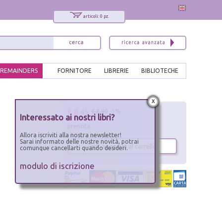
articoli: 0 pz.
REMAINDERS
FORNITORE
LIBRERIE
BIBLIOTECHE
x
€ 8.45
€ 8.90
-5%
Interessato ai nostri libri?
prenota
Allora iscriviti alla nostra newsletter!
Sarai informato delle nostre novità, potrai
aggiungi al carrello
comunque cancellarti quando desideri.
modulo di iscrizione