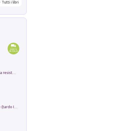
Tutti i libri
Memorial Santa Giulia. Sculture per la resistenza Monchio di Palagano
Sofiana. In Sicilia centro-meridionale (tardo III-metà IX secolo d.C.): dall'agro-town tardo-imperiale al villaggio medio-bizantino. Nuova ediz.