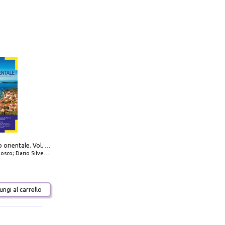
777 Adriatico orientale. Vol. 2: Costa della Dalmazia da Zara a Molunat, Isole della Dalmazia Meridionale e Montenegro
io Silvestro; Marco Sbrizzi
ngi al carrello