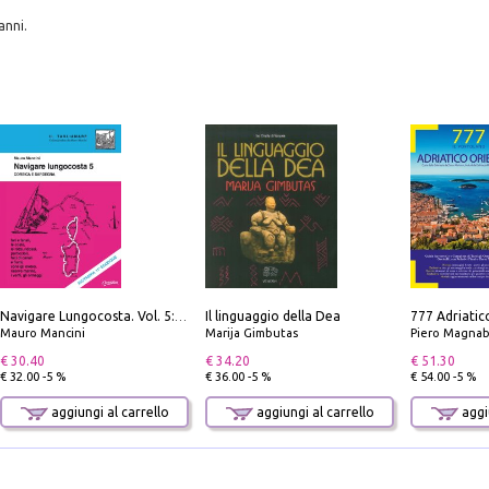
anni.
Il linguaggio della Dea
Navigare Lungocosta. Vol. 5: Corsica e Sardegna
Mauro Mancini
Marija Gimbutas
Piero Magnabosco; Dar
€ 30.40
€ 34.20
€ 51.30
€ 32.00 -5 %
€ 36.00 -5 %
€ 54.00 -5 %
aggiungi al carrello
aggiungi al carrello
aggiu