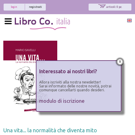
login
registrati
articoli: 0 pz.
x
Interessato ai nostri libri?
Allora iscriviti alla nostra newsletter!
Sarai informato delle nostre novità, potrai
comunque cancellarti quando desideri.
modulo di iscrizione
Una vita... la normalità che diventa mito