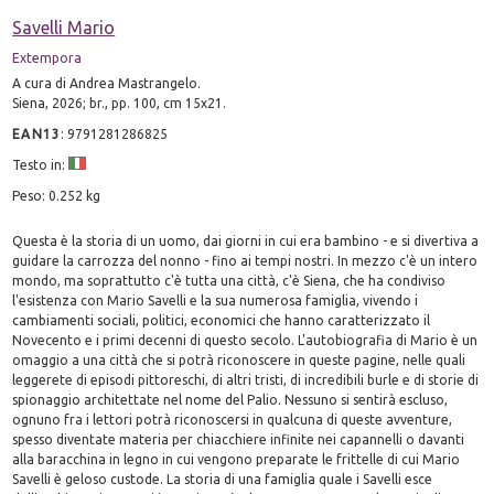
Savelli Mario
Extempora
A cura di Andrea Mastrangelo.
Siena, 2026; br., pp. 100, cm 15x21.
EAN13
:
9791281286825
Testo in:
Peso: 0.252 kg
Questa è la storia di un uomo, dai giorni in cui era bambino - e si divertiva a
guidare la carrozza del nonno - fino ai tempi nostri. In mezzo c'è un intero
mondo, ma soprattutto c'è tutta una città, c'è Siena, che ha condiviso
l'esistenza con Mario Savelli e la sua numerosa famiglia, vivendo i
cambiamenti sociali, politici, economici che hanno caratterizzato il
Novecento e i primi decenni di questo secolo. L'autobiografia di Mario è un
omaggio a una città che si potrà riconoscere in queste pagine, nelle quali
leggerete di episodi pittoreschi, di altri tristi, di incredibili burle e di storie di
spionaggio architettate nel nome del Palio. Nessuno si sentirà escluso,
ognuno fra i lettori potrà riconoscersi in qualcuna di queste avventure,
spesso diventate materia per chiacchiere infinite nei capannelli o davanti
alla baracchina in legno in cui vengono preparate le frittelle di cui Mario
Savelli è geloso custode. La storia di una famiglia quale i Savelli esce