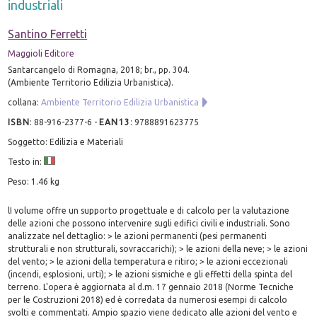
industriali
Santino Ferretti
Maggioli Editore
Santarcangelo di Romagna, 2018; br., pp. 304.
(Ambiente Territorio Edilizia Urbanistica).
collana:
Ambiente Territorio Edilizia Urbanistica
ISBN
:
88-916-2377-6
-
EAN13
:
9788891623775
Soggetto: Edilizia e Materiali
Testo in:
Peso: 1.46 kg
lI volume offre un supporto progettuale e di calcolo per la valutazione
delle azioni che possono intervenire sugli edifici civili e industriali. Sono
analizzate nel dettaglio: > le azioni permanenti (pesi permanenti
strutturali e non strutturali, sovraccarichi); > le azioni della neve; > le azioni
del vento; > le azioni della temperatura e ritiro; > le azioni eccezionali
(incendi, esplosioni, urti); > le azioni sismiche e gli effetti della spinta del
terreno. L'opera è aggiornata al d.m. 17 gennaio 2018 (Norme Tecniche
per le Costruzioni 2018) ed è corredata da numerosi esempi di calcolo
svolti e commentati. Ampio spazio viene dedicato alle azioni del vento e