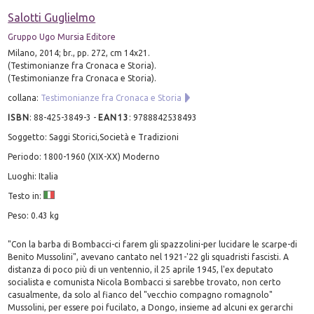
Salotti Guglielmo
Gruppo Ugo Mursia Editore
Milano, 2014; br., pp. 272, cm 14x21.
(Testimonianze fra Cronaca e Storia).
(Testimonianze fra Cronaca e Storia).
collana:
Testimonianze fra Cronaca e Storia
ISBN
:
88-425-3849-3
-
EAN13
:
9788842538493
Soggetto: Saggi Storici,Società e Tradizioni
Periodo: 1800-1960 (XIX-XX) Moderno
Luoghi: Italia
Testo in:
Peso: 0.43 kg
"Con la barba di Bombacci-ci farem gli spazzolini-per lucidare le scarpe-di
Benito Mussolini", avevano cantato nel 1921-'22 gli squadristi fascisti. A
distanza di poco più di un ventennio, il 25 aprile 1945, l'ex deputato
socialista e comunista Nicola Bombacci si sarebbe trovato, non certo
casualmente, da solo al fianco del "vecchio compagno romagnolo"
Mussolini, per essere poi fucilato, a Dongo, insieme ad alcuni ex gerarchi