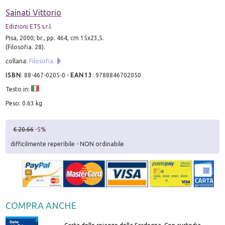
Sainati Vittorio
Edizioni ETS s.r.l.
Pisa, 2000; br., pp. 464, cm 15x23,5.
(Filosofia. 28).
collana:
Filosofia.
ISBN
:
88-467-0205-0
-
EAN13
:
9788846702050
Testo in:
Peso: 0.63 kg
€ 20.66
-5%
difficilmente reperibile - NON ordinabile
COMPRA ANCHE