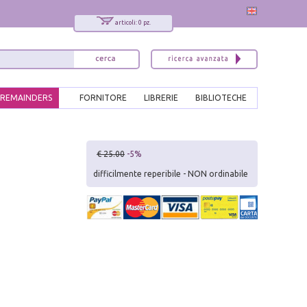
articoli: 0 pz.
REMAINDERS
FORNITORE
LIBRERIE
BIBLIOTECHE
x
€ 25.00
-5%
Interessato ai nostri libri?
difficilmente reperibile - NON ordinabile
Allora iscriviti alla nostra newsletter!
Sarai informato delle nostre novità, potrai
comunque cancellarti quando desideri.
modulo di iscrizione