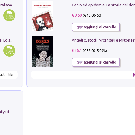
taliana
€ 9.50
(€
10.00
- 5%)
aggiungi al carrello
Angeli custodi, Arcangeli e Milton F
Santissima Trinità e divina proporzione. Lo studio della proporzione nell'arte come ricerca del mistero trinitario
€ 36.1
(€
38.00
- 5.00%)
aggiungi al carrello
utti i libri
The Nicolas. Restoration Tales in a Family History