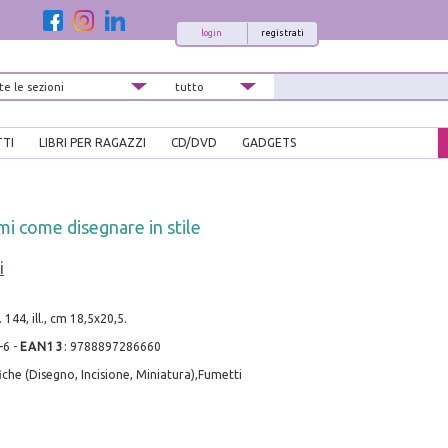
login
registrati
TTI
LIBRI PER RAGAZZI
CD/DVD
GADGETS
mi come disegnare in stile
i
 144, ill., cm 18,5x20,5.
-6
-
EAN13
:
9788897286660
iche (Disegno, Incisione, Miniatura),Fumetti