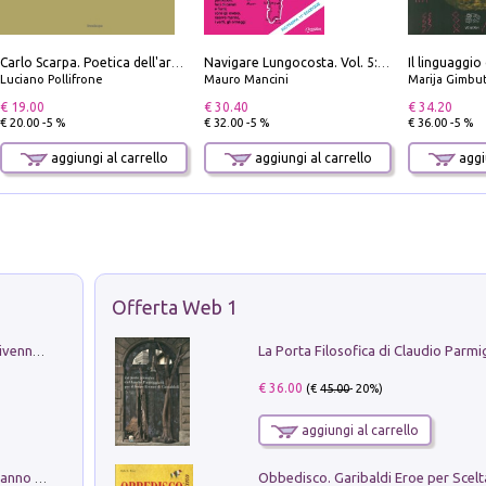
Il linguaggio
Carlo Scarpa. Poetica dell'arredo. Tavoli e sedie-Poetics of furniture. Tables and chairs. Ediz. bilingue
Navigare Lungocosta. Vol. 5: Corsica e Sardegna
Luciano Pollifrone
Mauro Mancini
Marija Gimbu
€ 19.00
€ 30.40
€ 34.20
€ 20.00 -5 %
€ 32.00 -5 %
€ 36.00 -5 %
aggiungi al carrello
aggiungi al carrello
aggiu
Offerta Web 1
Get the led out. Come i Led Zeppelin divennero la più grande band del mondo
€ 36.00
(€
45.00
- 20%)
aggiungi al carrello
Con questa faccia qui. Le canzoni che hanno fatto la storia di Ligabue