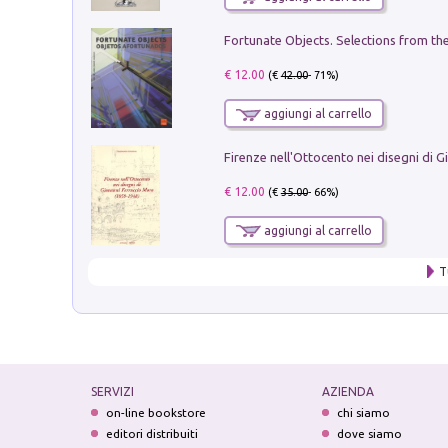
€ 12.00
(€
42.00
- 71%)
aggiungi al carrello
€ 12.00
(€
35.00
- 66%)
aggiungi al carrello
T
SERVIZI
AZIENDA
on-line bookstore
chi siamo
editori distribuiti
dove siamo