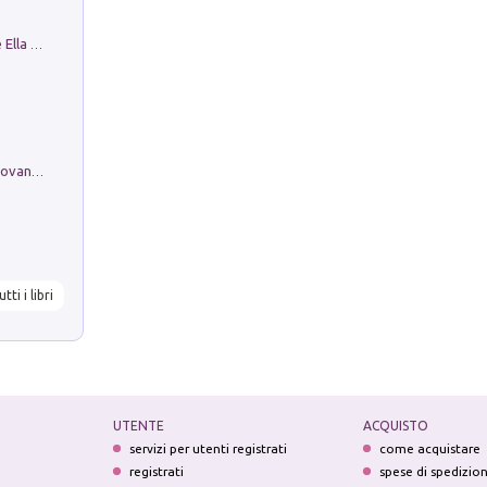
Fortunate Objects. Selections from the Ella Fontanals-Cisneros Collection. Objetos Afortunados. Selección de la Colección Ella Fontanals-Cisneros
Firenze nell'Ottocento nei disegni di Giovanni Ferruccio Moro (1859­1948)
utti i libri
UTENTE
ACQUISTO
servizi per utenti registrati
come acquistare
registrati
spese di spedizio