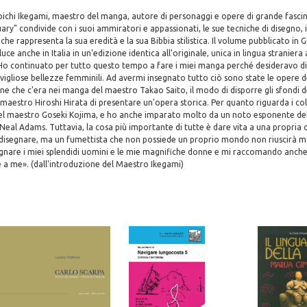
oichi Ikegami, maestro del manga, autore di personaggi e opere di grande fasci
ry" condivide con i suoi ammiratori e appassionati, le sue tecniche di disegno,
i che rappresenta la sua eredità e la sua Bibbia stilistica. Il volume pubblicato in
uce anche in Italia in un'edizione identica all'originale, unica in lingua straniera a
 «Ho continuato per tutto questo tempo a fare i miei manga perché desideravo d
vigliose bellezze femminili. Ad avermi insegnato tutto ciò sono state le opere d
one che c'era nei manga del maestro Takao Saito, il modo di disporre gli sfondi 
 maestro Hiroshi Hirata di presentare un'opera storica. Per quanto riguarda i col
 del maestro Goseki Kojima, e ho anche imparato molto da un noto esponente d
Neal Adams. Tuttavia, la cosa più importante di tutte è dare vita a una propria or
 disegnare, ma un fumettista che non possiede un proprio mondo non riuscirà ma
egnare i miei splendidi uomini e le mie magnifiche donne e mi raccomando anche 
 a me». (dall'introduzione del Maestro Ikegami)