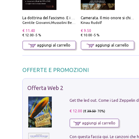
La dottrina del fascismo. E i documenti ufficiali dal 1919 al 1945
Camerata. Il mio onore si chiama fedeltà
Gentile Giovanni;Mussolini Benito
Kinau Rudolf
€ 11.40
€ 9.50
€ 12.00 -5 %
€ 10.00 -5 %
aggiungi al carrello
aggiungi al carrello
OFFERTE E PROMOZIONI
Offerta Web 2
€ 12.00
(€
39.50
- 70%)
aggiungi al carrello