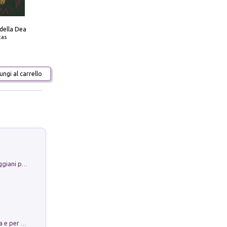
 della Dea
tas
ngi al carrello
La Porta Filosofica di Claudio Parmiggiani per il Sacro Eremo di Camaldoli
Obbedisco. Garibaldi Eroe per Scelta e per Destino