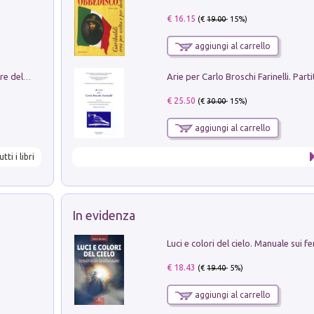
€ 16.15
(€
19.00
- 15%)
aggiungi al carrello
Klose dell'altro mondo. Miro il pescatore del goal
€ 25.50
(€
30.00
- 15%)
aggiungi al carrello
utti i libri
In evidenza
€ 18.43
(€
19.40
- 5%)
aggiungi al carrello