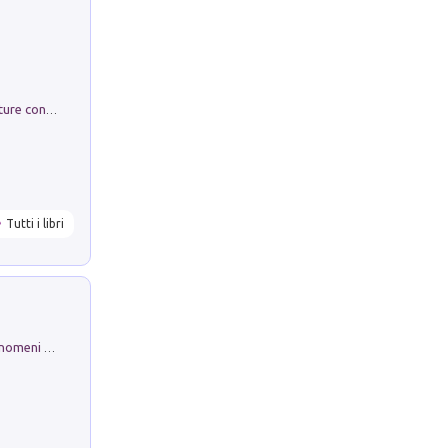
Arie per Carlo Broschi Farinelli. Partiture con riduzione per clavicembalo (o pianoforte). Seconda serie. Vol. 5
Tutti i libri
Luci e colori del cielo. Manuale sui fenomeni ottici che si verificano in atmosfera, nella scienza e nella storia: come osservarli e fotografarli