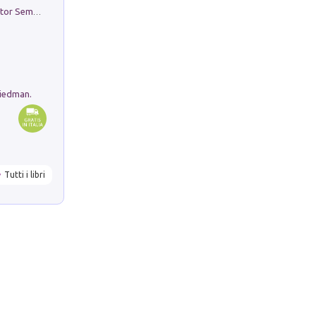
Genio ed epidemia. La storia del dottor Semmelweis, il Salvatore delle Madri
riedman.
Tutti i libri