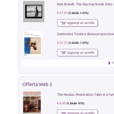
Nick Brandt. The day may break. Ediz. i
€ 37.05
(€
39.00
- 5.00%)
aggiungi al carrello
€ 33.25
(€
35.00
- 5.00%)
aggiungi al carrello
T
Offerta Web 3
€ 6.00
(€
30.00
- 80%)
aggiungi al carrello