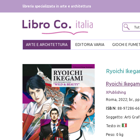
libreria specializzata in arte e architettura
ARTE E ARCHITETTURA
EDITORIA VARIA
GIOCHI E FUME
Ryoichi Ikega
Ryoichi Ikegam
XPublishing
Roma, 2022; br., pp.
ISBN
:
88-97286-66
Soggetto: Arti Graf
Testo in:
Peso: 0 kg