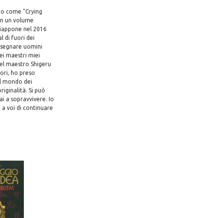
no come "Crying
 in un volume
 Giappone nel 2016
l di fuori dei
isegnare uomini
ei maestri miei
del maestro Shigeru
ori, ho preso
el mondo dei
iginalità. Si può
i a sopravvivere. Io
a voi di continuare