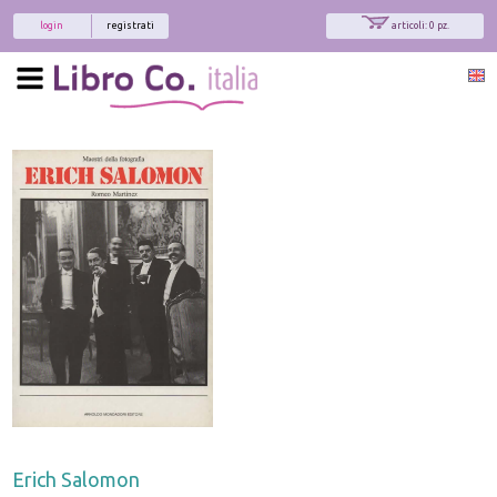
login
registrati
articoli: 0 pz.
Erich Salomon