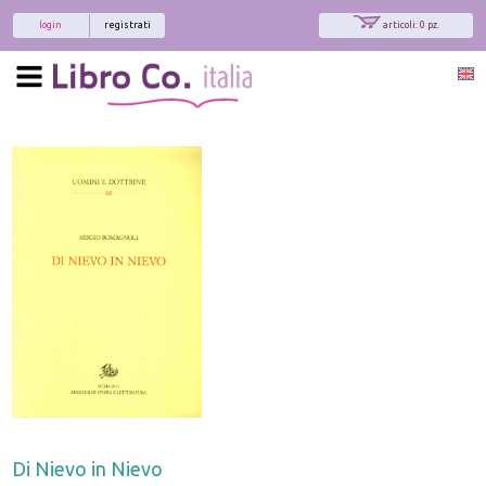
login
registrati
articoli: 0 pz.
Di Nievo in Nievo