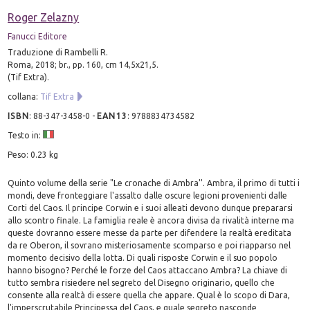
Roger Zelazny
Fanucci Editore
Traduzione di Rambelli R.
Roma, 2018; br., pp. 160, cm 14,5x21,5.
(Tif Extra).
collana:
Tif Extra
ISBN
:
88-347-3458-0
-
EAN13
:
9788834734582
Testo in:
Peso: 0.23 kg
Quinto volume della serie "Le cronache di Ambra''. Ambra, il primo di tutti i
mondi, deve fronteggiare l'assalto dalle oscure legioni provenienti dalle
Corti del Caos. Il principe Corwin e i suoi alleati devono dunque prepararsi
allo scontro finale. La famiglia reale è ancora divisa da rivalità interne ma
queste dovranno essere messe da parte per difendere la realtà ereditata
da re Oberon, il sovrano misteriosamente scomparso e poi riapparso nel
momento decisivo della lotta. Di quali risposte Corwin e il suo popolo
hanno bisogno? Perché le forze del Caos attaccano Ambra? La chiave di
tutto sembra risiedere nel segreto del Disegno originario, quello che
consente alla realtà di essere quella che appare. Qual è lo scopo di Dara,
l'imperscrutabile Principessa del Caos, e quale segreto nasconde