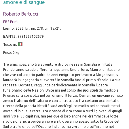
amore e di sangue
Roberto Bertucci
EBS Print
Lesmo, 2025; br., pp. 278, cm 15x21.
EAN13
:
9791257102579
Testo in:
Peso: 0 kg
Tre amici spaziano tra avventure di giovinezza in Somalia e in Italia.
Prenderanno strade differenti negli anni. Uno di loro, Mauro, un italiano
che vive col proprio padre da anni emigrato per lavoro a Mogadiscio, si
laureerà in ingegneria e lavorerà in Somalia fino al primo sfacelo. La sua
ragazza, Dorotea, raggiunge periodicamente in Somalia il padre
funzionario delle Nazioni Unite ma nel corso dei suoi studi da medico a
Firenze sarà coinvolta nel terrorismo. Il terzo, Osman, un giovane somalo
amico fraterno dell'italiano e con lui cresciuto fra costumi occidentali e
ricerca della propria identità sarà anch'egli coinvolto nei combattimenti
avvenuti in quella terra. Tra vicende di vita come a tutti i giovani di quegli
anni '70 e '80 capitava, ma per due di loro anche nei drammi delle lotte
rivoluzionarie, si perderanno e si ritroveranno spesso sotto la Croce del
Sud e tra le onde dell'Oceano Indiano, ma vivranno e soffriranno nel