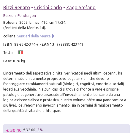
Rizzi Renato
-
Cristini Carlo
-
Zago Stefano
Edizioni Pendragon
Bologna, 2005; br., pp. 410, cm 17x24.
(Sentieri della Mente. 14).
collana:
Sentieri della Mente
ISBN
:
88-8342-374-7
-
EAN13
:
9788883423741
Testo in:
Peso: 0.76 kg
L'incremento dell'aspettativa di vita, verificatosi negli ultimi decenni, ha
determinato un aumento progressivo degli anziani che devono
fronteggiare cambiamenti naturali (biologici, cognitivi, emotivi e sociali)
legati alla vecchiaia. In alcuni casi ci si trova di fronte a vere e proprie
patologie degenerative associate all'invecchiamento. Lontano da una
logica assistenzialista e protesica, questo volume offre una panoramica a
più livelli del fenomeno invecchiamento, sia in termini di miglioramento
della qualità di vita che di life span.
€ 30.40
€ 32.00
-5%