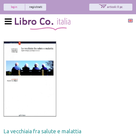
login
registrati
articoli: 0 pz.
La vecchiaia fra salute e malattia