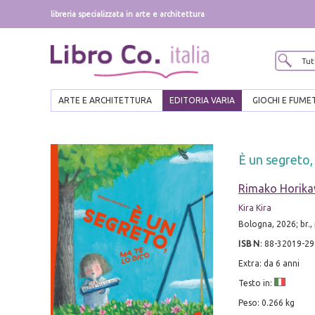
libreria specializzata in arte e architettura
ARTE E ARCHITETTURA
EDITORIA VARIA
GIOCHI E FUME
È un segreto,
Rimako Horik
Kira Kira
Bologna, 2026; br.,
ISBN
:
88-32019-29
Extra: da 6 anni
Testo in:
Peso: 0.266 kg