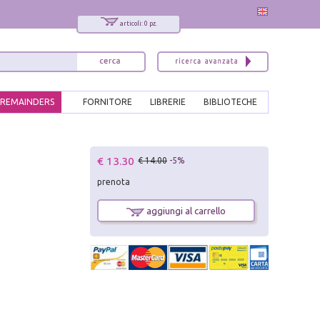
articoli: 0 pz.
REMAINDERS
FORNITORE
LIBRERIE
BIBLIOTECHE
x
€ 13.30
€ 14.00
-5%
Interessato ai nostri libri?
prenota
Allora iscriviti alla nostra newsletter!
Sarai informato delle nostre novità, potrai
aggiungi al carrello
comunque cancellarti quando desideri.
modulo di iscrizione