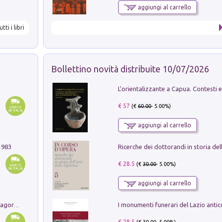
aggiungi al carrello
utti i libri
Bollettino novità distribuite 10/07/2026
€ 57
(€
60.00
- 5.00%)
aggiungi al carrello
1983
€ 28.5
(€
30.00
- 5.00%)
aggiungi al carrello
Pastori. Sguardi contemporanei tra il Lagorai e la pianura. Ediz. illustrata
€ 28.5
(€
30.00
- 5.00%)