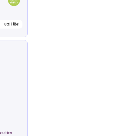
Tutti i libri
La comparsa. Perché il partito democratico non è mai nato