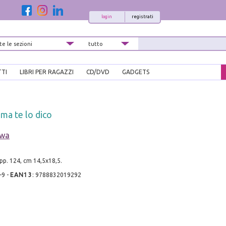
login
registrati
TTI
LIBRI PER RAGAZZI
CD/DVD
GADGETS
 ma te lo dico
awa
 pp. 124, cm 14,5x18,5.
-9
-
EAN13
:
9788832019292