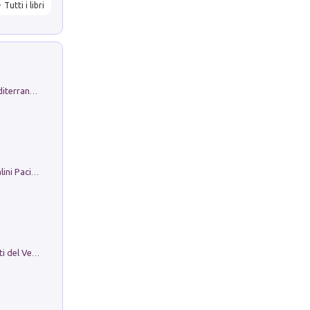
Tutti i libri
Byrsa. Scritti sull''Antico Oriente Mediterraneo. 45-46/2024
Il Filo Della Pace. Storia di Ezio Bartalini Pacifista
Le Epigrafi Della Valle Di Comino. Atti del Ventesimo Convegno Epigrafico Cominese