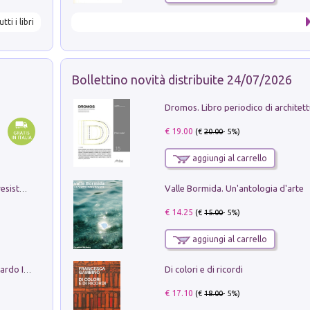
utti i libri
Bollettino novità distribuite 24/07/2026
€ 19.00
(€
20.00
- 5%)
aggiungi al carrello
Valle Bormida. Un'antologia d'arte
Memorial Santa Giulia. Sculture per la resistenza Monchio di Palagano
€ 14.25
(€
15.00
- 5%)
aggiungi al carrello
Di colori e di ricordi
Sofiana. In Sicilia centro-meridionale (tardo III-metà IX secolo d.C.): dall'agro-town tardo-imperiale al villaggio medio-bizantino. Nuova ediz.
€ 17.10
(€
18.00
- 5%)