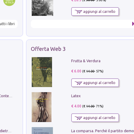
aggiungi al carrello
utti i libri
Offerta Web 3
Frutta & Verdura
€ 6.00
(€
14.00
- 57%)
aggiungi al carrello
Latex
in alto! Livello A1. Con CD-Audio. Con Contenuto digitale per accesso on line
€ 4.00
(€
14.00
- 71%)
aggiungi al carrello
Conte e Mattarella. Sul palcoscenico e dietro le quinte del Quirinale. Un racconto sulle istituzioni