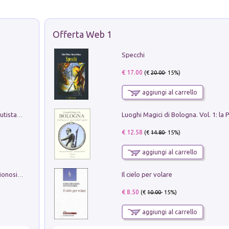
Offerta Web 1
Specchi
€ 17.00
(€
20.00
- 15%)
aggiungi al carrello
Pietro Bellotti Detto Canaletty. Un Vedutista Veneziano nella Francia dell'Ancien Régime
€ 12.58
(€
14.80
- 15%)
aggiungi al carrello
Il cielo per volare
La seduzione del gusto con Pipero & Monosilio
€ 8.50
(€
10.00
- 15%)
aggiungi al carrello