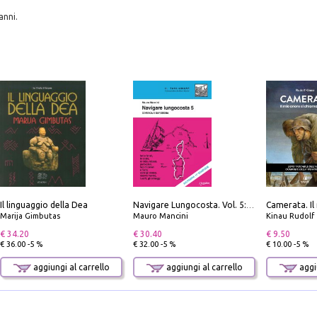
anni.
Il linguaggio della Dea
Navigare Lungocosta. Vol. 5: Corsica e Sardegna
Marija Gimbutas
Mauro Mancini
Kinau Rudolf
€ 34.20
€ 30.40
€ 9.50
€ 36.00 -5 %
€ 32.00 -5 %
€ 10.00 -5 %
aggiungi al carrello
aggiungi al carrello
aggiu