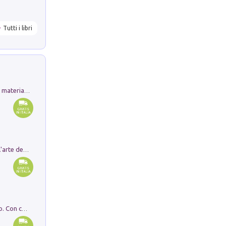
Tutti i libri
L'orientalizzante a Capua. Contesti e materiali dagli scavi di Werner Johannowsky nella necropoli di Fornaci. Nuova ediz.
Ricerche dei dottorandi in storia dell'arte della Sapienza
I monumenti funerari del Lazio antico. Con cartella con tavole