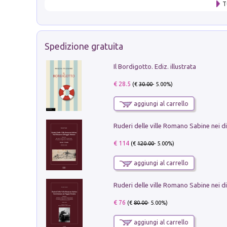
T
Spedizione gratuita
Il Bordigotto. Ediz. illustrata
€ 28.5
(€
30.00
- 5.00%)
aggiungi al carrello
€ 114
(€
120.00
- 5.00%)
aggiungi al carrello
€ 76
(€
80.00
- 5.00%)
aggiungi al carrello