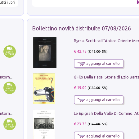
utti i libri
Bollettino novità distribuite 07/08/2026
€ 42.75
(€
45.00
- 5%)
aggiungi al carrello
Ruderi delle ville Romano Sabine nei dintorni di Poggio Mirteto. Illustrati dal dott.re prof.re cav.re Ercole Nardi regio ispettore degli scavi e monumenti. Anno 1885. Tavole e studio. Con 25 tavole fuori testo in cartella editoriale
€ 19.00
(€
20.00
- 5%)
aggiungi al carrello
Ruderi delle ville Romano Sabine nei dintorni di Poggio Mirteto. Illustrati dal dott.re prof.re cav.re Ercole Nardi regio ispettore degli scavi e monumenti. Anno 1885
€ 23.75
(€
25.00
- 5%)
aggiungi al carrello