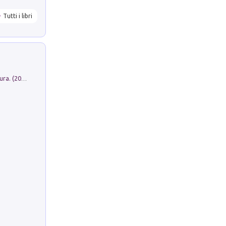
Tutti i libri
Dromos. Libro periodico di architettura. (2026). Vol. 15: Post-model