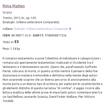
Rima Matteo
Scripta
Trento, 2015; br., pp. 320.
(Dialoghi. Collana Letterature Comparate).
collana:
Dialoghi. Collana Letterature Comparate
ISBN
:
88-98877-25-0
-
EAN13
:
9788898877256
Testo in:
Peso: 1.54 kg
Il romanzo-testamento si pone l'obiettivo di individuare e categorizzare i
romanzi più apertamente testamentari realizzati in Occidente tra il
Ventesimo e il Ventunesimo secolo. Opere che, parafrasando Goffredo
Parise, odorano di morte, in quanto scritte mentre il pensiero della fine
stazionava in maniera irremovibile e definitiva nella mente degli autori.
Non sorprende scoprire che un diverso percorso di avvicinamento alla
morte porta a un diverso tipo di scrittura; per esplorare le caratteristiche e
gli elementi distintivi di questa narrativa "di confine", il saggio ricorre alla
lettura analitica delle ultime prove di importanti autori contemporanei tra
cui Saul Bellow, Leonardo Sciascia, David Foster Wallace, Pier Vittorio
Tondelli.