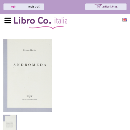
login
registrati
articoli: 0 pz.