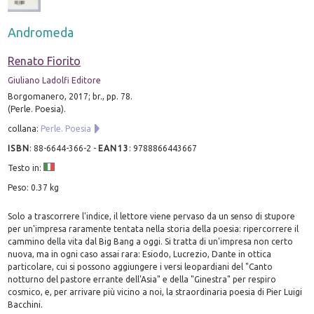
Andromeda
Renato Fiorito
Giuliano Ladolfi Editore
Borgomanero, 2017; br., pp. 78.
(Perle. Poesia).
collana:
Perle. Poesia
ISBN
:
88-6644-366-2
-
EAN13
:
9788866443667
Testo in:
Peso: 0.37 kg
Solo a trascorrere l'indice, il lettore viene pervaso da un senso di stupore
per un'impresa raramente tentata nella storia della poesia: ripercorrere il
cammino della vita dal Big Bang a oggi. Si tratta di un'impresa non certo
nuova, ma in ogni caso assai rara: Esiodo, Lucrezio, Dante in ottica
particolare, cui si possono aggiungere i versi leopardiani del "Canto
notturno del pastore errante dell'Asia" e della "Ginestra" per respiro
cosmico, e, per arrivare più vicino a noi, la straordinaria poesia di Pier Luigi
Bacchini.