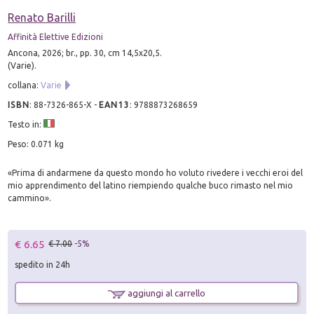
Renato Barilli
Affinità Elettive Edizioni
Ancona, 2026; br., pp. 30, cm 14,5x20,5.
(Varie).
collana:
Varie
ISBN
:
88-7326-865-X
-
EAN13
:
9788873268659
Testo in:
Peso: 0.071 kg
«Prima di andarmene da questo mondo ho voluto rivedere i vecchi eroi del
mio apprendimento del latino riempiendo qualche buco rimasto nel mio
cammino».
€ 6.65
€ 7.00
-5%
spedito in 24h
aggiungi al carrello