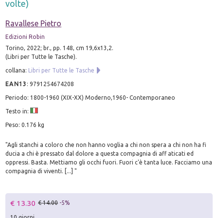
volte)
Ravallese Pietro
Edizioni Robin
Torino, 2022; br., pp. 148, cm 19,6x13,2.
(Libri per Tutte le Tasche).
collana:
Libri per Tutte le Tasche
EAN13
:
9791254674208
Periodo: 1800-1960 (XIX-XX) Moderno,1960- Contemporaneo
Testo in:
Peso: 0.176 kg
"Agli stanchi a coloro che non hanno voglia a chi non spera a chi non ha fi
ducia a chi è pressato dal dolore a questa compagnia di aff aticati ed
oppressi. Basta. Mettiamo gli occhi fuori. Fuori c'è tanta luce. Facciamo una
compagnia di viventi. [...] "
€ 13.30
€ 14.00
-5%
10 giorni