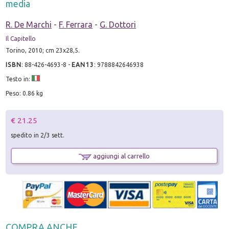
media
R. De Marchi
-
F. Ferrara
-
G. Dottori
Il Capitello
Torino, 2010; cm 23x28,5.
ISBN
:
88-426-4693-8
-
EAN13
:
9788842646938
Testo in:
Peso: 0.86 kg
€ 21.25
spedito in 2/3 sett.
aggiungi al carrello
COMPRA ANCHE