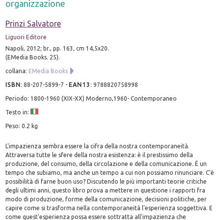
organizzazione
Prinzi Salvatore
Liguori Editore
Napoli, 2012; br., pp. 163, cm 14,5x20.
(EMedia Books. 25).
collana:
EMedia Books
ISBN
:
88-207-5899-7
-
EAN13
:
9788820758998
Periodo: 1800-1960 (XIX-XX) Moderno,1960- Contemporaneo
Testo in:
Peso: 0.2 kg
L'impazienza sembra essere la cifra della nostra contemporaneità.
Attraversa tutte le sfere della nostra esistenza: è il prestissimo della
produzione, del consumo, della circolazione e della comunicazione. È un
tempo che subiamo, ma anche un tempo a cui non possiamo rinunciare. C'è
possibilità di farne buon uso? Discutendo le più importanti teorie critiche
degli ultimi anni, questo libro prova a mettere in questione i rapporti fra
modo di produzione, forme della comunicazione, decisioni politiche, per
capire come si trasforma nella contemporaneità l'esperienza soggettiva. E
come quest'esperienza possa essere sottratta all'impazienza che