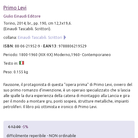
Primo Levi
Giulio Einaudi Editore
Torino, 2014; br., pp. 190, cm 12,3x19,6.
(Einaudi Tascabili. Scrittori).
collana:
Einaudi Tascabili. Scrittori
ISBN
:
88-06-21952-9
-
EAN13
:
9788806219529
Periodo: 1800-1960 (XIX-XX) Moderno,1960- Contemporaneo
Testo in:
Peso: 0.155 kg
Faussone, il protagonista di questa "opera prima" di Primo Levi, ovvero del
suo primo romanzo d'invenzione, è un operaio specializzato che si lascia
alle spalle la dura esperienza della catena di montaggio alla Lancia e gira
per il mondo a montare gru, ponti sospesi, strutture metalliche, impianti
petroliferi. Il libro più ottimista e ironico di Primo Levi.
€ 12.00
-5%
difficilmente reperibile - NON ordinabile