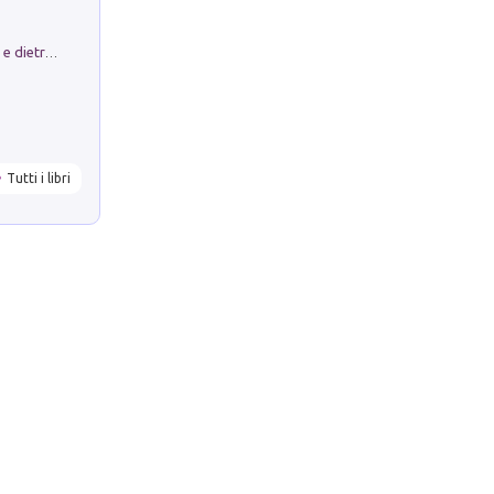
Conte e Mattarella. Sul palcoscenico e dietro le quinte del Quirinale. Un racconto sulle istituzioni
Tutti i libri