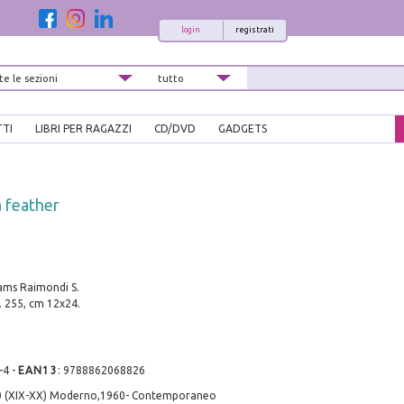
login
registrati
TTI
LIBRI PER RAGAZZI
CD/DVD
GADGETS
a feather
iams Raimondi S.
. 255, cm 12x24.
-4
-
EAN13
:
9788862068826
0 (XIX-XX) Moderno,1960- Contemporaneo