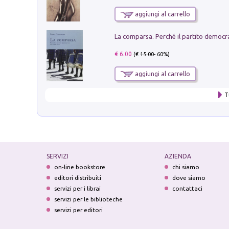
aggiungi al carrello
€ 6.00
(€
15.00
- 60%)
aggiungi al carrello
T
SERVIZI
AZIENDA
on-line bookstore
chi siamo
editori distribuiti
dove siamo
servizi per i librai
contattaci
servizi per le biblioteche
servizi per editori