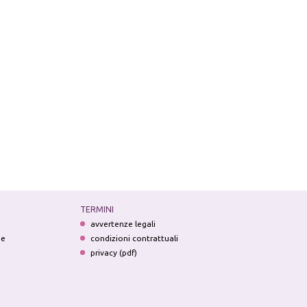
TERMINI
avvertenze legali
ne
condizioni contrattuali
privacy (pdf)