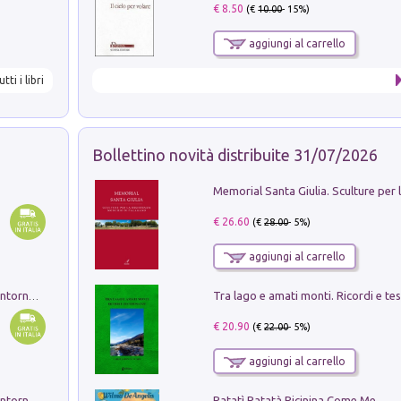
€ 8.50
(€
10.00
- 15%)
aggiungi al carrello
utti i libri
Bollettino novità distribuite 31/07/2026
€ 26.60
(€
28.00
- 5%)
aggiungi al carrello
Ruderi delle ville Romano Sabine nei dintorni di Poggio Mirteto. Illustrati dal dott.re prof.re cav.re Ercole Nardi regio ispettore degli scavi e monumenti. Anno 1885. Tavole e studio. Con 25 tavole fuori testo in cartella editoriale
€ 20.90
(€
22.00
- 5%)
aggiungi al carrello
Patatì Patatà Picinina Come Me
Ruderi delle ville Romano Sabine nei dintorni di Poggio Mirteto. Illustrati dal dott.re prof.re cav.re Ercole Nardi regio ispettore degli scavi e monumenti. Anno 1885