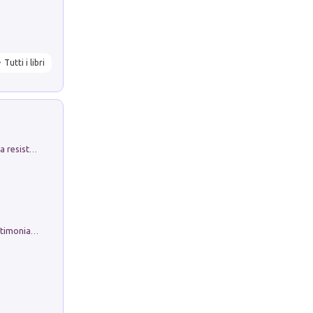
Tutti i libri
Memorial Santa Giulia. Sculture per la resistenza Monchio di Palagano
Tra lago e amati monti. Ricordi e testimonianze