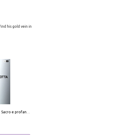
ind his gold vein in
Mario Botta. Sacro e profano-Sacred and profane