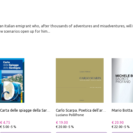
f an Italian emigrant who, after thousands of adventures and misadventures, will f
w scenarios open up for him...
Carta delle spiagge della Sardegna. Con custodia
Carlo Scarpa. Poetica dell'arredo. Tavoli e sedie-Poetics of furniture. Tables and chairs. Ediz. bilingue
Luciano Pollifrone
€ 4.75
€ 19.00
€ 20.90
€ 5.00 -5 %
€ 20.00 -5 %
€ 22.00 -5 %