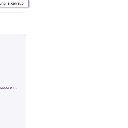
ngi al carrello
Luoghi Magici di Bologna. Vol. 1: la Piazza e i Suoi Simboli Segreti