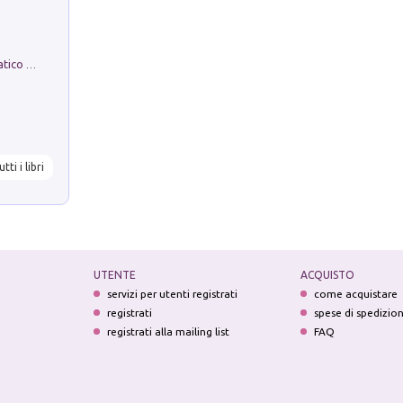
La comparsa. Perché il partito democratico non è mai nato
utti i libri
UTENTE
ACQUISTO
servizi per utenti registrati
come acquistare
registrati
spese di spedizio
registrati alla mailing list
FAQ