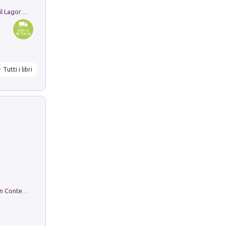
Pastori. Sguardi contemporanei tra il Lagorai e la pianura. Ediz. illustrata
Tutti i libri
in alto! Livello A1. Con CD-Audio. Con Contenuto digitale per accesso on line