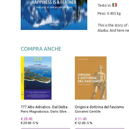
Testo in:
Peso: 0.405 kg
This is the story o
Alaska. And here ne
COMPRA ANCHE
Origini e dottrina del fascismo
777 Alto Adriatico. Dal Delta del Po a Capo Promontore. Con QR Code
Piero Magnabosco; Dario Silvestro; Marco Sbrizzi
Giovanni Gentile
€ 28.40
€ 11.40
€ 29.90 -5 %
€ 12.00 -5 %