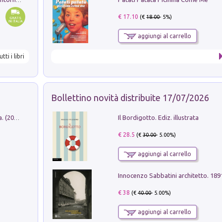
€ 17.10
(€
18.00
- 5%)
aggiungi al carrello
utti i libri
Bollettino novità distribuite 17/07/2026
Il Bordigotto. Ediz. illustrata
Dromos. Libro periodico di architettura. (2026). Vol. 15: Post-model
€ 28.5
(€
30.00
- 5.00%)
aggiungi al carrello
Innocenzo Sabbatini architetto. 18
€ 38
(€
40.00
- 5.00%)
aggiungi al carrello