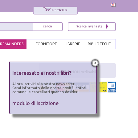
articoli: 0 pz.
REMAINDERS
FORNITORE
LIBRERIE
BIBLIOTECHE
x
Interessato ai nostri libri?
non disponibile - NON ordinabile
Allora iscriviti alla nostra newsletter!
Sarai informato delle nostre novità, potrai
comunque cancellarti quando desideri.
modulo di iscrizione