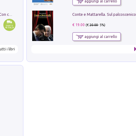
aggiungi al carrello
I monumenti funerari del Lazio antico. Con cartella con tavole
€ 19.00
(€
20.00
- 5%)
aggiungi al carrello
utti i libri