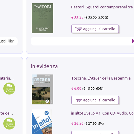
€ 33.25
(€
35.00
- 5.00%)
aggiungi al carrello
utti i libri
In evidenza
Toscana. L'Atelier della Bestemmia
L'orientalizzante a Capua. Contesti e materiali dagli scavi di Werner Johannowsky nella necropoli di Fornaci. Nuova ediz.
€ 6.00
(€
15.00
- 60%)
aggiungi al carrello
Ricerche dei dottorandi in storia dell'arte della Sapienza
€ 26.50
(€
27.90
- 5%)