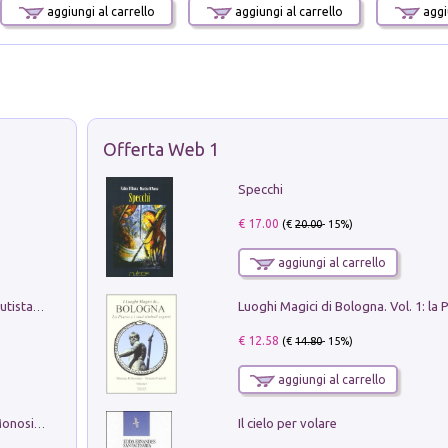
aggiungi al carrello
aggiungi al carrello
aggiu
Offerta Web 1
Specchi
€ 17.00
(€
20.00
- 15%)
aggiungi al carrello
Pietro Bellotti Detto Canaletty. Un Vedutista Veneziano nella Francia dell'Ancien Régime
€ 12.58
(€
14.80
- 15%)
aggiungi al carrello
Il cielo per volare
La seduzione del gusto con Pipero & Monosilio