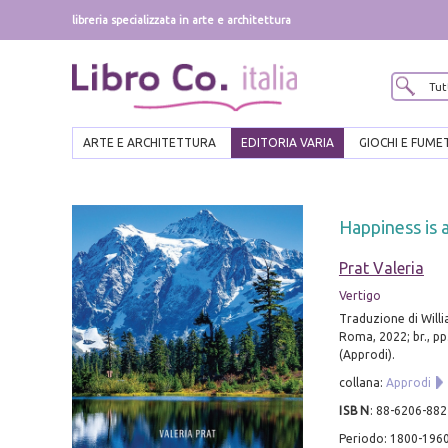
libreria specializzata in arte e architettura
ARTE E ARCHITETTURA
EDITORIA VARIA
GIOCHI E FUME
Happiness is 
Prat Valeria
Vertigo
Traduzione di Will
Roma, 2022; br., pp
(Approdi).
collana:
Approdi
ISBN
:
88-6206-882
Periodo: 1800-196