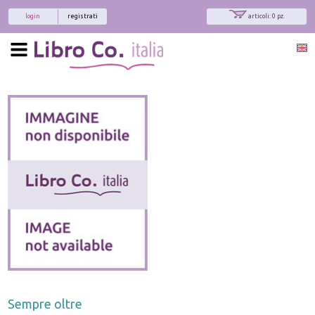
login
registrati
articoli: 0 pz.
Sempre oltre