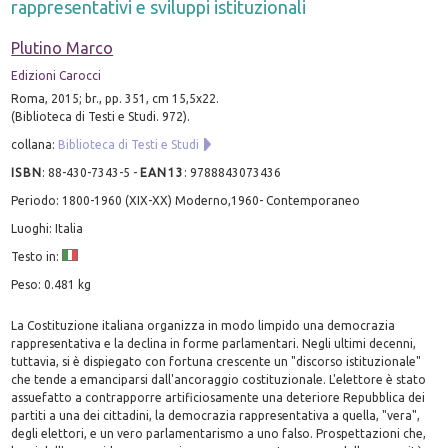
rappresentativi e sviluppi istituzionali
Plutino Marco
Edizioni Carocci
Roma, 2015; br., pp. 351, cm 15,5x22.
(Biblioteca di Testi e Studi. 972).
collana:
Biblioteca di Testi e Studi
ISBN
:
88-430-7343-5
-
EAN13
:
9788843073436
Periodo: 1800-1960 (XIX-XX) Moderno,1960- Contemporaneo
Luoghi: Italia
Testo in:
Peso: 0.481 kg
La Costituzione italiana organizza in modo limpido una democrazia
rappresentativa e la declina in forme parlamentari. Negli ultimi decenni,
tuttavia, si è dispiegato con fortuna crescente un "discorso istituzionale"
che tende a emanciparsi dall'ancoraggio costituzionale. L'elettore è stato
assuefatto a contrapporre artificiosamente una deteriore Repubblica dei
partiti a una dei cittadini, la democrazia rappresentativa a quella, "vera",
degli elettori, e un vero parlamentarismo a uno falso. Prospettazioni che,